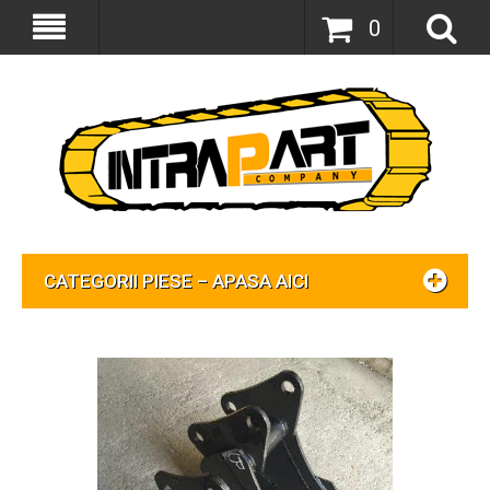
0
CATEGORII PIESE – APASA AICI