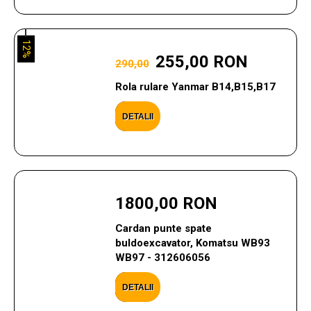
12%
255,00 RON
290,00
Rola rulare Yanmar B14,B15,B17
DETALII
1800,00 RON
Cardan punte spate
buldoexcavator, Komatsu WB93
WB97 - 312606056
DETALII