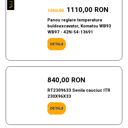
11%
1110,00 RON
1250,00
Panou reglare temperatura
buldoexcavator, Komatsu WB93
WB97 - 42N-54-13691
DETALII
840,00 RON
RT2309633 Senila cauciuc ITR
230X96X33
DETALII