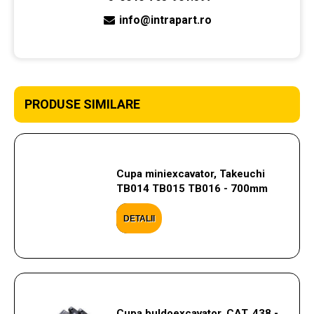
info@intrapart.ro
PRODUSE SIMILARE
Cupa miniexcavator, Takeuchi
TB014 TB015 TB016 - 700mm
DETALII
Cupa buldoexcavator, CAT, 438 -