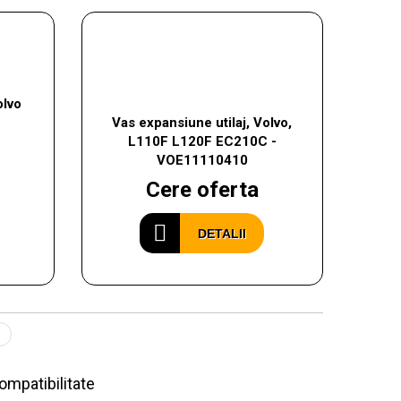
olvo
Vas expansiune utilaj, Volvo,
L110F L120F EC210C -
VOE11110410
Cere oferta
DETALII
compatibilitate