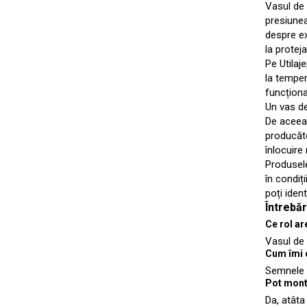
Vasul de 
presiunea
despre ex
la proteja
Pe Utilaj
la temper
funcționa
Un vas de
De aceea,
producăto
înlocuire 
Produsele
în condiț
poți iden
Întrebă
Ce rol ar
Vasul de 
Cum îmi 
Semnele f
Pot mont
Da, atâta