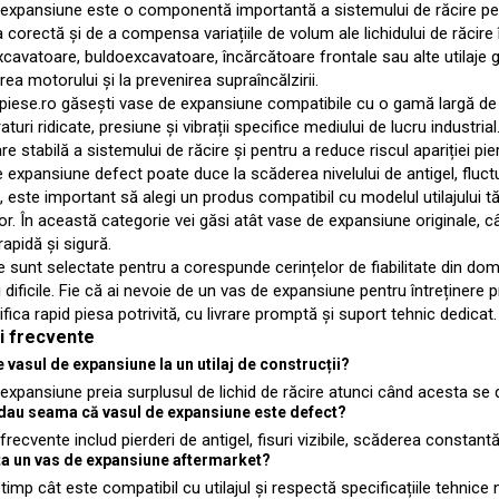
expansiune este o componentă importantă a sistemului de răcire pentr
 corectă și de a compensa variațiile de volum ale lichidului de răcire 
cavatoare, buldoexcavatoare, încărcătoare frontale sau alte utilaje g
rea motorului și la prevenirea supraîncălzirii.
epiese.ro găsești vase de expansiune compatibile cu o gamă largă de ut
aturi ridicate, presiune și vibrații specifice mediului de lucru industr
re stabilă a sistemului de răcire și pentru a reduce riscul apariției pi
 expansiune defect poate duce la scăderea nivelului de antigel, fluctu
 este important să alegi un produs compatibil cu modelul utilajului t
r. În această categorie vei găsi atât vase de expansiune originale, cât
rapidă și sigură.
 sunt selectate pentru a corespunde cerințelor de fiabilitate din dom
ii dificile. Fie că ai nevoie de un vas de expansiune pentru întreținere
tifica rapid piesa potrivită, cu livrare promptă și suport tehnic dedicat.
ri frecvente
e vasul de expansiune la un utilaj de construcții?
expansiune preia surplusul de lichid de răcire atunci când acesta se d
dau seama că vasul de expansiune este defect?
recvente includ pierderi de antigel, fisuri vizibile, scăderea constantă
a un vas de expansiune aftermarket?
 timp cât este compatibil cu utilajul și respectă specificațiile tehnice