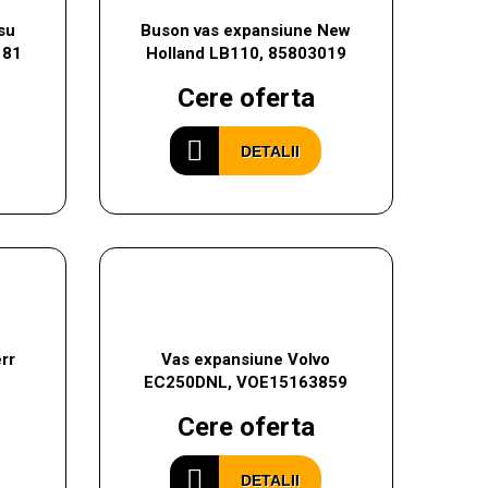
su
Buson vas expansiune New
181
Holland LB110, 85803019
Cere oferta
DETALII
rr
Vas expansiune Volvo
EC250DNL, VOE15163859
Cere oferta
DETALII