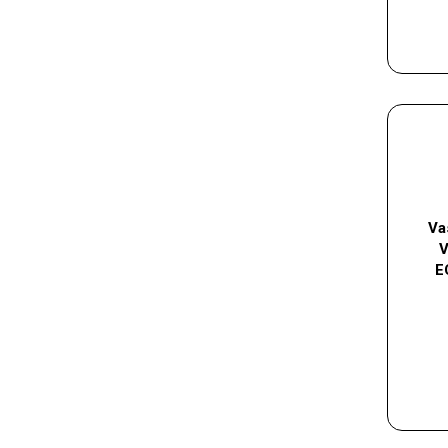
Va
V
E