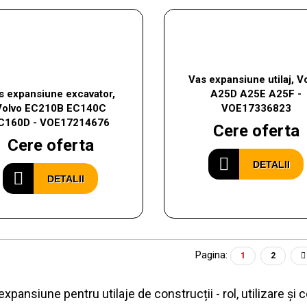
Vas expansiune utilaj, V
s expansiune excavator,
A25D A25E A25F -
Volvo EC210B EC140C
VOE17336823
C160D - VOE17214676
Cere oferta
Cere oferta
DETALII
DETALII
Pagina:
1
2
xpansiune pentru utilaje de construcții - rol, utilizare și 