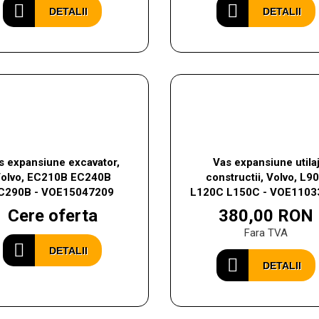
DETALII
DETALII
s expansiune excavator,
Vas expansiune utila
olvo, EC210B EC240B
constructii, Volvo, L9
C290B - VOE15047209
L120C L150C - VOE1103
Cere oferta
380,00 RON
Fara TVA
DETALII
DETALII