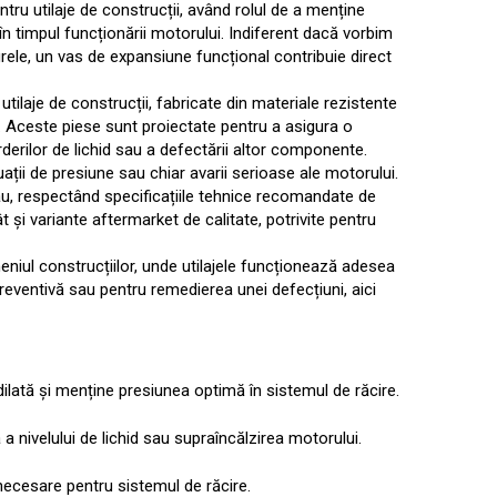
u utilaje de construcții, având rolul de a menține
în timpul funcționării motorului. Indiferent dacă vorbim
rele, un vas de expansiune funcțional contribuie direct
ilaje de construcții, fabricate din materiale rezistente
ial. Aceste piese sunt proiectate pentru a asigura o
erderilor de lichid sau a defectării altor componente.
ații de presiune sau chiar avarii serioase ale motorului.
ău, respectând specificațiile tehnice recomandate de
 și variante aftermarket de calitate, potrivite pentru
eniul construcțiilor, unde utilajele funcționează adesea
 preventivă sau pentru remedierea unei defecțiuni, aici
ilată și menține presiunea optimă în sistemul de răcire.
 a nivelului de lichid sau supraîncălzirea motorului.
 necesare pentru sistemul de răcire.