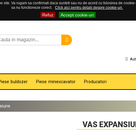
 site. Va rugam sa confirmati daca sunteti sau nu de acord cu folosirea de cookie-uri
sa nu functioneze corect.
Click aici pentru detalii despre cookie-uri.
Refuz
Accept cookie-uri
Aut
Piese buldozer
Piese miniexcavator
Producatori
siune
VAS EXPANSIU