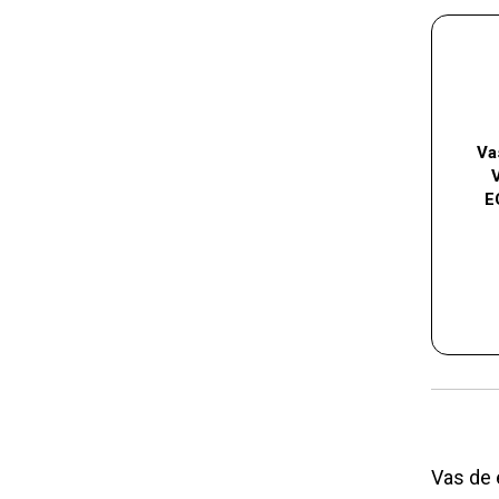
Va
E
Vas de e