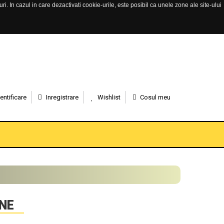
. In cazul in care dezactivati cookie-urile, este posibil ca unele zone ale site-ului
entificare
Inregistrare
Wishlist
Cosul meu
NE