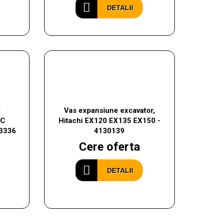
DETALII
j
Vas expansiune excavator,
0C
Hitachi EX120 EX135 EX150 -
3336
4130139
Cere oferta
DETALII