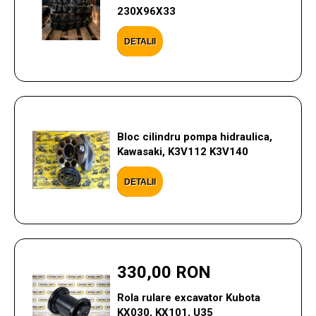
230X96X33
DETALII
Bloc cilindru pompa hidraulica,
Kawasaki, K3V112 K3V140
DETALII
330,00 RON
Rola rulare excavator Kubota
KX030, KX101, U35