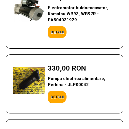
Electromotor buldoexcavator,
Komatsu WB93, WB97R -
EA504031929
DETALII
330,00 RON
Pompa electrica alimentare,
Perkins - ULPK0042
DETALII