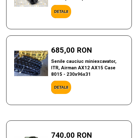
DETALII
685,00 RON
Senile cauciuc miniexcavator,
ITR, Airman AX12 AX15 Case
8015 - 230x96x31
DETALII
740,00 RON