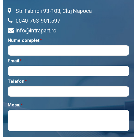
Str. Fabricii 93-103, Cluj Napoca
0040-763-901.597
info@intrapart.ro
Nume complet
*
Email
*
Telefon
*
Mesaj
*