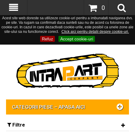
0
Acest site web doreste sa utilizeze cookie-uri pentru a imbunatati navigarea dvs.
pe site. Va rugam sa confirmati daca sunteti sau nu de acord cu folosirea de
cookie-uri. In cazul in care dezactivati cookie-urile, este posibil ca unele zone ale
site-ului sa nu functioneze corect.
Click aici pentru detalii despre cookie-uri.
Refuz
Accept cookie-uri
CATEGORII PIESE – APASA AICI
Filtre