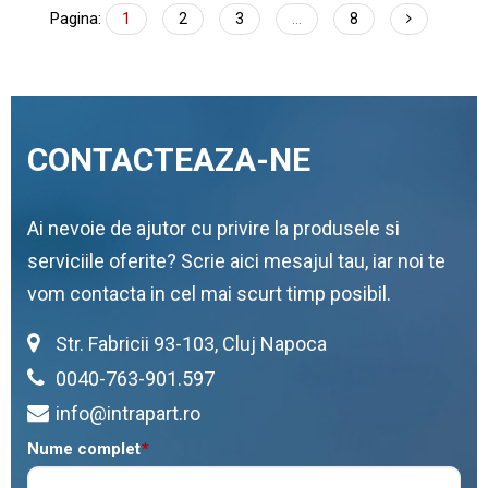
Pagina:
1
2
3
...
8
CONTACTEAZA-NE
Ai nevoie de ajutor cu privire la produsele si
serviciile oferite? Scrie aici mesajul tau, iar noi te
vom contacta in cel mai scurt timp posibil.
Str. Fabricii 93-103, Cluj Napoca
0040-763-901.597
info@intrapart.ro
Nume complet
*