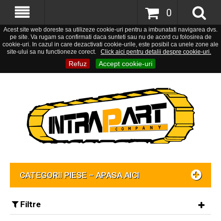
0
Acest site web doreste sa utilizeze cookie-uri pentru a imbunatati navigarea dvs.
pe site. Va rugam sa confirmati daca sunteti sau nu de acord cu folosirea de
cookie-uri. In cazul in care dezactivati cookie-urile, este posibil ca unele zone ale
site-ului sa nu functioneze corect.
Click aici pentru detalii despre cookie-uri.
Refuz
Accept cookie-uri
CATEGORII PIESE – APASA AICI
Filtre