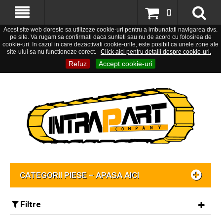
0
Acest site web doreste sa utilizeze cookie-uri pentru a imbunatati navigarea dvs.
pe site. Va rugam sa confirmati daca sunteti sau nu de acord cu folosirea de
cookie-uri. In cazul in care dezactivati cookie-urile, este posibil ca unele zone ale
site-ului sa nu functioneze corect.
Click aici pentru detalii despre cookie-uri.
Refuz
Accept cookie-uri
CATEGORII PIESE – APASA AICI
Filtre