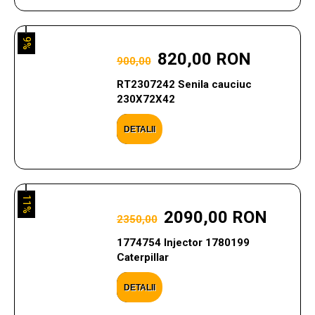
9%
820,00 RON
900,00
RT2307242 Senila cauciuc
230X72X42
DETALII
11%
2090,00 RON
2350,00
1774754 Injector 1780199
Caterpillar
DETALII