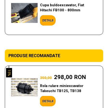
Cupa buldoexcavator, Fiat
Hitachi FB100 - 800mm
DETALII
PRODUSE RECOMANDATE
15%
298,00 RON
350,00
Rola rulare miniexcavator
Takeuchi TB125, TB138
DETALII