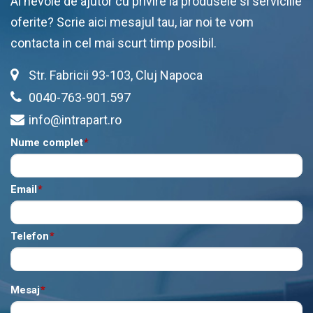
Ai nevoie de ajutor cu privire la produsele si serviciile
oferite? Scrie aici mesajul tau, iar noi te vom
contacta in cel mai scurt timp posibil.
Str. Fabricii 93-103, Cluj Napoca
0040-763-901.597
info@intrapart.ro
Nume complet
*
Email
*
Telefon
*
Mesaj
*