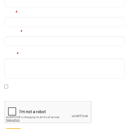
Email
*
Telefon
*
Mesaj
*
* Declar ca am cel putin 16 ani impliniti, am citit si sunt de
acord cu
Politica de prelucrare a datelor personale
.