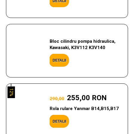
DETALII
Bloc cilindru pompa hidraulica,
Kawasaki, K3V112 K3V140
DETALII
12%
255,00 RON
290,00
Rola rulare Yanmar B14,B15,B17
DETALII