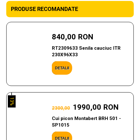
PRODUSE RECOMANDATE
840,00 RON
RT2309633 Senila cauciuc ITR
230X96X33
DETALII
13%
1990,00 RON
2300,00
Cui picon Montabert BRH 501 -
SP1015
DETALII