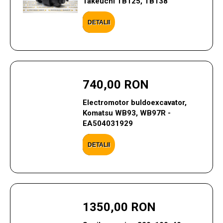
Takeuchi TB125, TB138
DETALII
740,00 RON
Electromotor buldoexcavator,
Komatsu WB93, WB97R -
EA504031929
DETALII
1350,00 RON