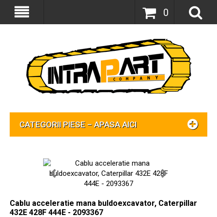
0
CATEGORII PIESE – APASA AICI
Cablu acceleratie mana buldoexcavator, Caterpillar
432E 428F 444E - 2093367