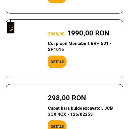
13%
1990,00 RON
2300,00
Cui picon Montabert BRH 501 -
SP1015
DETALII
298,00 RON
Capat bara buldoexcavator, JCB
3CX 4CX - 126/02253
DETALII