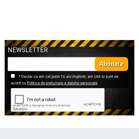
NEWSLETTER
Abonare
* Declar ca am cel putin 16 ani impliniti, am citit si sunt de
acord cu
Politica de prelucrare a datelor personale
.