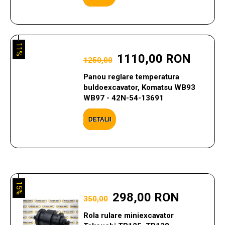
11%
1110,00 RON
1250,00
Panou reglare temperatura
buldoexcavator, Komatsu WB93
WB97 - 42N-54-13691
DETALII
15%
298,00 RON
350,00
Rola rulare miniexcavator