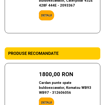
buldoexcavator, Caterpillar 432E
428F 444E - 2093367
DETALII
PRODUSE RECOMANDATE
1800,00 RON
Cardan punte spate
buldoexcavator, Komatsu WB93
WB97 - 312606056
DETALII