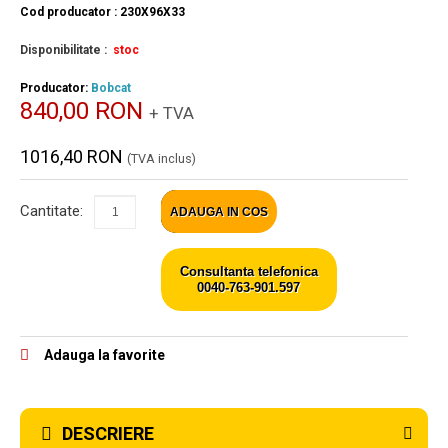
Cod producator : 230X96X33
Disponibilitate :
stoc
Producator:
Bobcat
840,00 RON
+ TVA
1016,40 RON
(TVA inclus)
Cantitate:
ADAUGA IN COS
Consultanta telefonica
0040-763-901.597
Adauga la favorite
DESCRIERE