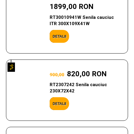
1899,00 RON
RT30010941W Senila cauciuc
ITR 300X109X41W
DETALII
9%
820,00 RON
900,00
RT2307242 Senila cauciuc
230X72X42
DETALII