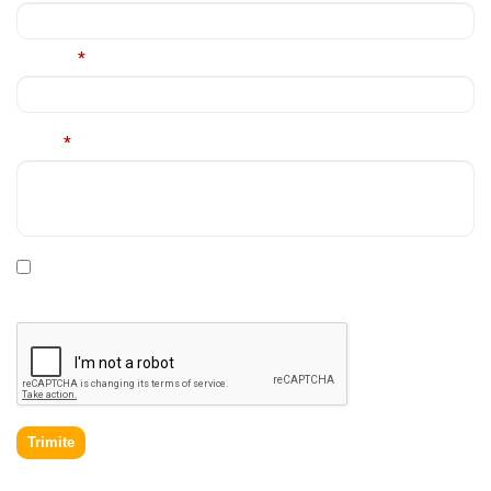
Telefon
*
Mesaj
*
* Declar ca am cel putin 16 ani impliniti, am citit si sunt de
acord cu
Politica de prelucrare a datelor personale
.
Trimite