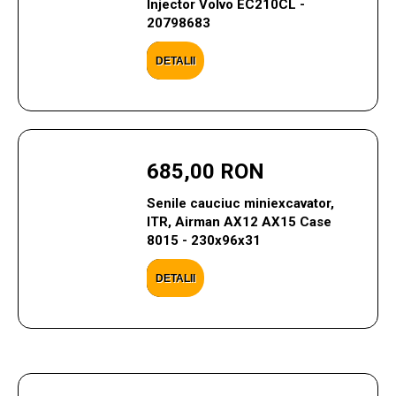
Injector Volvo EC210CL -
20798683
DETALII
685,00 RON
Senile cauciuc miniexcavator,
ITR, Airman AX12 AX15 Case
8015 - 230x96x31
DETALII