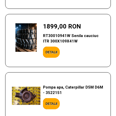
1899,00 RON
RT30010941W Senila cauciuc
ITR 300X109X41W
DETALII
Pompa apa, Caterpillar D5M D6M
- 3522151
DETALII