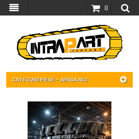
0
CATEGORII PIESE – APASA AICI