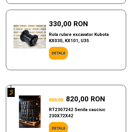
330,00 RON
Rola rulare excavator Kubota
KX030, KX101, U35
DETALII
9%
820,00 RON
900,00
RT2307242 Senila cauciuc
230X72X42
DETALII