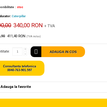
onibilitate :
stoc
ducator:
Caterpillar
90,00
340,00 RON
+ TVA
,90
411,40 RON
(TVA inclus)
+
titate:
ADAUGA IN COS
-
Consultanta telefonica
0040-763-901.597
Adauga la favorite