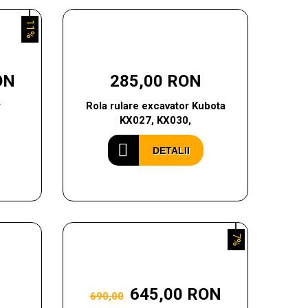
11%
ON
285,00 RON
r
Rola rulare excavator Kubota
KX027, KX030,
DETALII
7%
645,00 RON
690,00