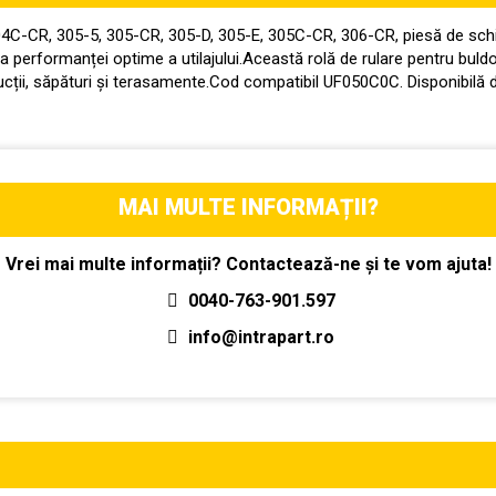
 304C-CR, 305-5, 305-CR, 305-D, 305-E, 305C-CR, 306-CR, piesă de sch
ea performanței optime a utilajului.Această rolă de rulare pentru buldo
rucții, săpături și terasamente.Cod compatibil UF050C0C. Disponibilă 
MAI MULTE INFORMAȚII?
Vrei mai multe informații? Contactează-ne și te vom ajuta!
0040-763-901.597
info@intrapart.ro