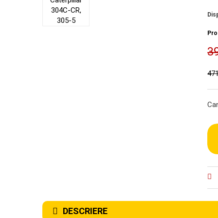
Disp
Pro
3
471
Can
DESCRIERE