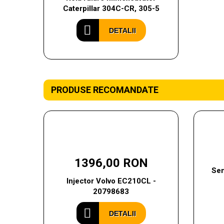
Caterpillar 304C-CR, 305-5
DETALII
PRODUSE RECOMANDATE
1396,00 RON
Sen
Injector Volvo EC210CL -
20798683
DETALII