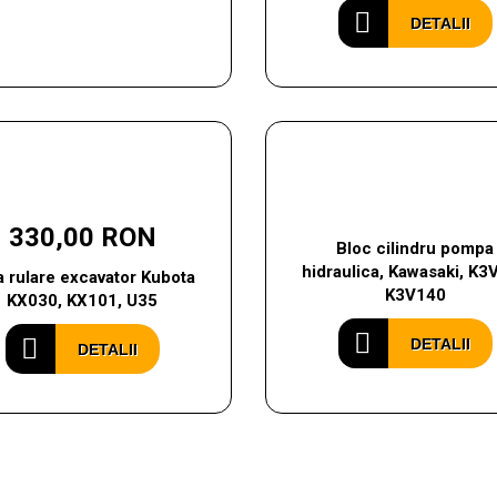
DETALII
330,00 RON
Bloc cilindru pompa
hidraulica, Kawasaki, K3
a rulare excavator Kubota
K3V140
KX030, KX101, U35
DETALII
DETALII