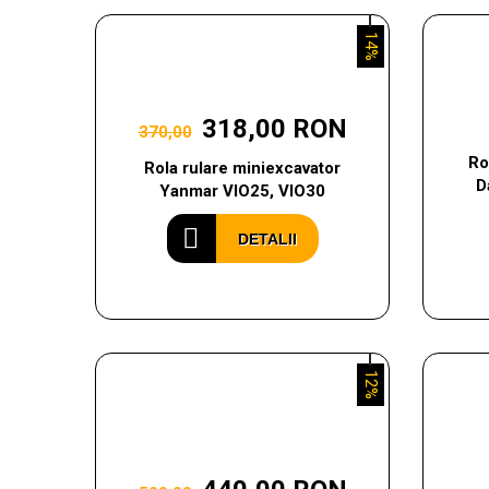
14%
318,00 RON
370,00
Ro
Rola rulare miniexcavator
D
Yanmar VIO25, VIO30
DETALII
12%