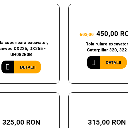
450,00 R
503,00
la superioara excavator,
Rola rulare excavato
aewoo DX225, DX255 -
Caterpillar 320, 322
UH082E0B
DETALII
DETALII
325,00 RON
315,00 RON