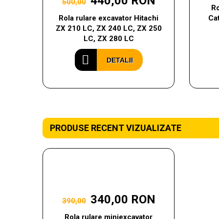
440,00 RON
500,00
Ro
Rola rulare excavator Hitachi
Cat
ZX 210 LC, ZX 240 LC, ZX 250
LC, ZX 280 LC
DETALII
PRODUSE RECENT VIZUALIZATE
340,00 RON
390,00
Rola rulare miniexcavator