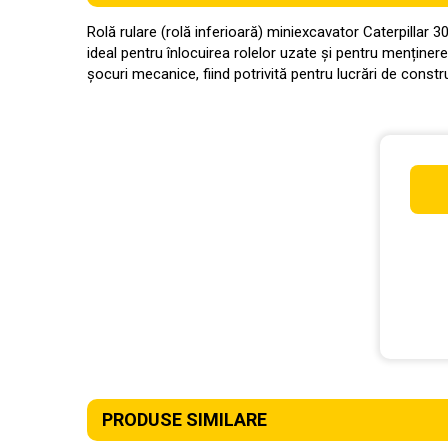
Rolă rulare (rolă inferioară) miniexcavator Caterpillar
ideal pentru înlocuirea rolelor uzate și pentru menținer
șocuri mecanice, fiind potrivită pentru lucrări de const
PRODUSE SIMILARE