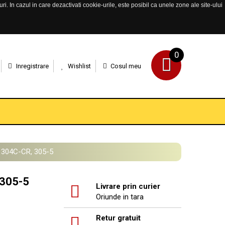
. In cazul in care dezactivati cookie-urile, este posibil ca unele zone ale site-ului
0
Inregistrare
Wishlist
Cosul meu
ar 304C-CR, 305-5
 305-5
Livrare prin curier
Oriunde in tara
Retur gratuit