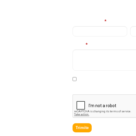
E
Nume complet
*
Em
Mesaj
*
rviciile
contacta in cel
* Declar ca am cel putin 16 a
prelucrare a datelor personale
.
Trimite