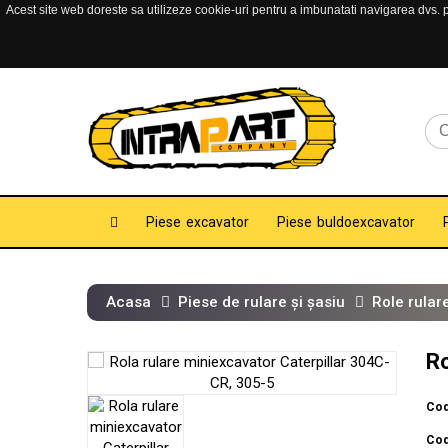
Acest site web doreste sa utilizeze cookie-uri pentru a imbunatati navigarea dvs. pe
Piese excavator
Piese buldoexcavator
Acasa
Piese de rulare și șasiu
Role rular
Ro
Cod
Cod