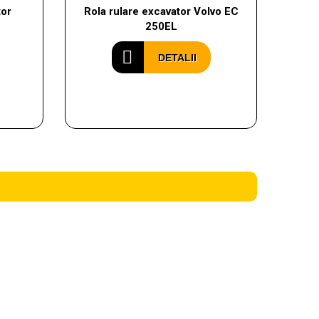
tor
Rola rulare excavator Volvo EC
250EL
DETALII