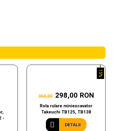
15%
298,00 RON
350,00
Rola rulare miniexcavator
r,
Takeuchi TB125, TB138
2 -
DETALII