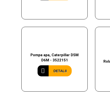
Pompa apa, Caterpillar D5M
D6M - 3522151
Rol
DETALII