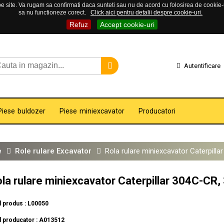
 site. Va rugam sa confirmati daca sunteti sau nu de acord cu folosirea de cookie-uri
sa nu functioneze corect.
Click aici pentru detalii despre cookie-uri.
Refuz
Accept cookie-uri
Autentificare
Piese buldozer
Piese miniexcavator
Producatori
e
Role rulare Excavator
Rola rulare miniexcavator Caterpill
la rulare miniexcavator Caterpillar 304C-CR,
 produs : L00050
 producator : A013512