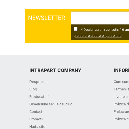
NEWSLETTER
* Declar ca am cel putin 16 ani
prelucrare a datelor personale
.
INTRAPART COMPANY
INFOR
Despre noi
Cum cum
Blog
Termeni s
Producatori
Livrare si
Dimensiuni senile cauciuc
Politica d
Contact
Prelucrar
Promotii
Politica 
Harta site