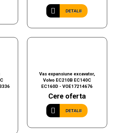
DETALII
j
Vas expansiune excavator,
0C
Volvo EC210B EC140C
3336
EC160D - VOE17214676
Cere oferta
DETALII