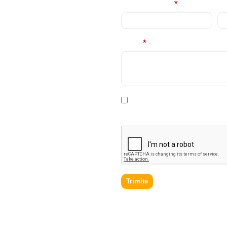
E
Nume complet
*
Em
Mesaj
*
rviciile
contacta in cel
* Declar ca am cel putin 16 a
prelucrare a datelor personale
.
Trimite