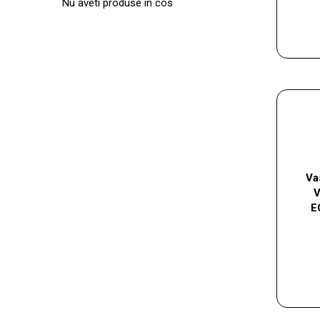
Nu aveti produse in cos
Va
V
E