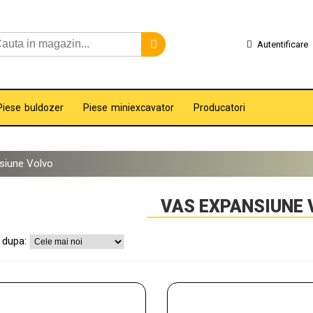
Autentificare
Piese buldozer
Piese miniexcavator
Producatori
siune Volvo
VAS EXPANSIUNE 
 dupa: