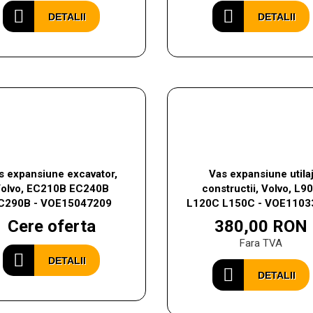
DETALII
DETALII
s expansiune excavator,
Vas expansiune utila
olvo, EC210B EC240B
constructii, Volvo, L9
C290B - VOE15047209
L120C L150C - VOE1103
Cere oferta
380,00 RON
Fara TVA
DETALII
DETALII