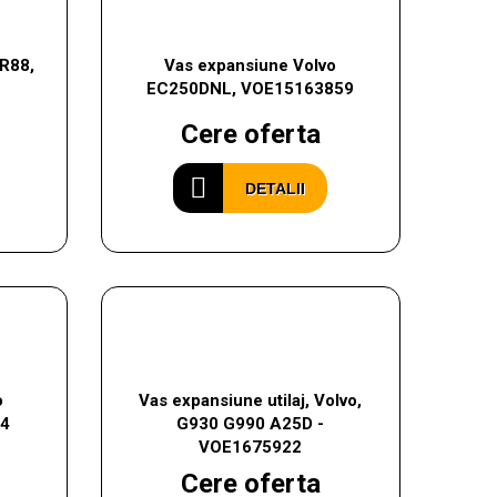
CR88,
Vas expansiune Volvo
EC250DNL, VOE15163859
Cere oferta
DETALII
o
Vas expansiune utilaj, Volvo,
64
G930 G990 A25D -
VOE1675922
Cere oferta