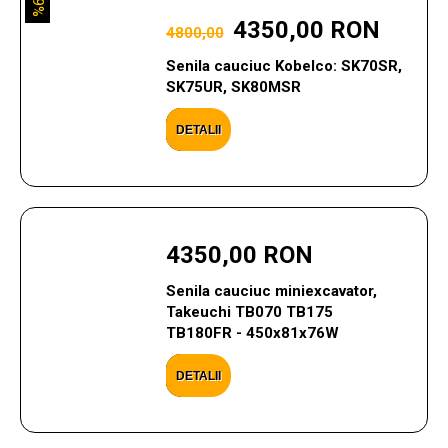
9%
4350,00 RON
4800,00
Senila cauciuc Kobelco: SK70SR,
SK75UR, SK80MSR
DETALII
4350,00 RON
Senila cauciuc miniexcavator,
Takeuchi TB070 TB175
TB180FR - 450x81x76W
DETALII