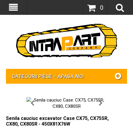
0
CATEGORII PIESE – APASA AICI
Senila cauciuc excavator Case CX75, CX75SR,
CX80, CX80SR - 450X81X76W