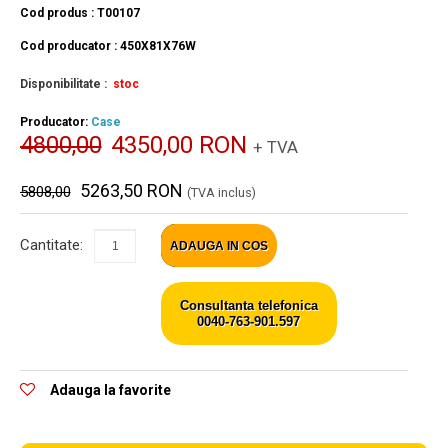
Cod produs : T00107
Cod producator : 450X81X76W
Disponibilitate :
stoc
Producator:
Case
4800,00
4350,00 RON
+ TVA
5263,50 RON
5808,00
(TVA inclus)
Cantitate:
ADAUGA IN COS
Consultanta telefonica
0040-763-901.597
Adauga la favorite