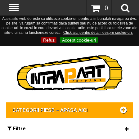
0
Acest site web doreste sa utilizeze cookie-uri pentru a imbunatati navigarea dvs.
pe site. Va rugam sa confirmati daca sunteti sau nu de acord cu folosirea de
cookie-uri. In cazul in care dezactivati cookie-urile, este posibil ca unele zone ale
site-ului sa nu functioneze corect.
Click aici pentru detalii despre cookie-uri.
Refuz
Accept cookie-uri
CATEGORII PIESE – APASA AICI
Filtre