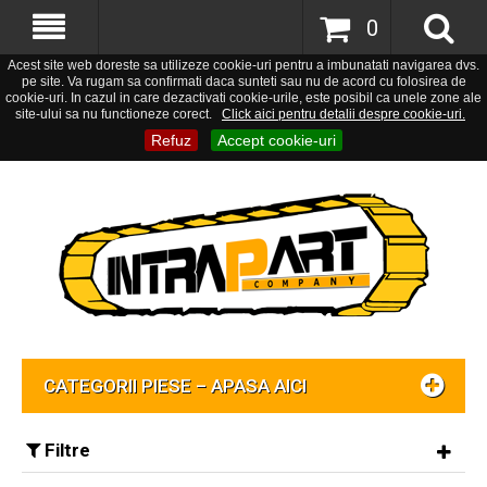
0
Acest site web doreste sa utilizeze cookie-uri pentru a imbunatati navigarea dvs.
pe site. Va rugam sa confirmati daca sunteti sau nu de acord cu folosirea de
cookie-uri. In cazul in care dezactivati cookie-urile, este posibil ca unele zone ale
site-ului sa nu functioneze corect.
Click aici pentru detalii despre cookie-uri.
Refuz
Accept cookie-uri
CATEGORII PIESE – APASA AICI
Filtre