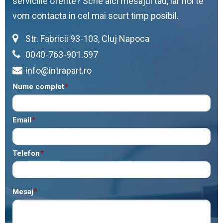
serviciile oferite? Scrie aici mesajul tau, iar noi te
vom contacta in cel mai scurt timp posibil.
Str. Fabricii 93-103, Cluj Napoca
0040-763-901.597
info@intrapart.ro
Nume complet
*
Email
*
Telefon
*
Mesaj
*