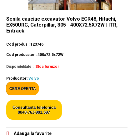
Senila cauciuc excavator Volvo ECR48, Hitachi,
EX50URG, Caterpillar, 305 - 400X72.5X72W | ITR,
Entrack
Cod produs : 123746
Cod producator : 400x72.5x72W
Disponibilitate :
Stoc furnizor
Producator:
Volvo
CERE OFERTA
Consultanta telefonica
0040-763-901.597
Adauga la favorite