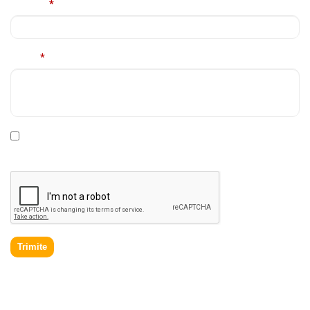
Telefon
*
Mesaj
*
* Declar ca am cel putin 16 ani impliniti, am citit si sunt de
acord cu
Politica de prelucrare a datelor personale
.
Trimite