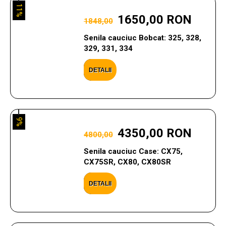
11%
1650,00 RON
1848,00
Senila cauciuc Bobcat: 325, 328,
329, 331, 334
DETALII
9%
4350,00 RON
4800,00
Senila cauciuc Case: CX75,
CX75SR, CX80, CX80SR
DETALII