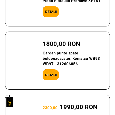
Picon hidraulic Promove XP151
DETALII
1800,00 RON
Cardan punte spate
buldoexcavator, Komatsu WB93
WB97 - 312606056
DETALII
13%
1990,00 RON
2300,00