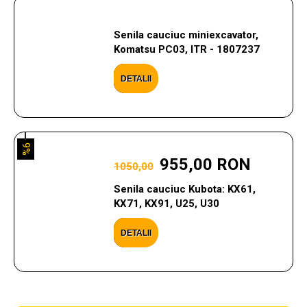
Senila cauciuc miniexcavator,
Komatsu PC03, ITR - 1807237
DETALII
9%
955,00 RON
1050,00
Senila cauciuc Kubota: KX61,
KX71, KX91, U25, U30
DETALII