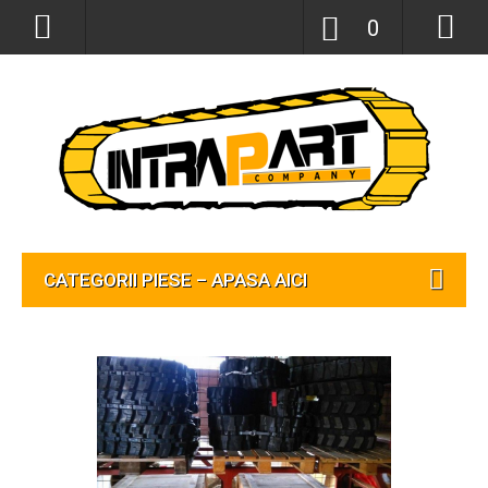
0
CATEGORII PIESE – APASA AICI