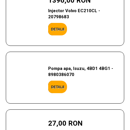
1396,00 RON
Injector Volvo EC210CL -
20798683
DETALII
Pompa apa, Isuzu, 4BD1 4BG1 -
8980386070
DETALII
27,00 RON