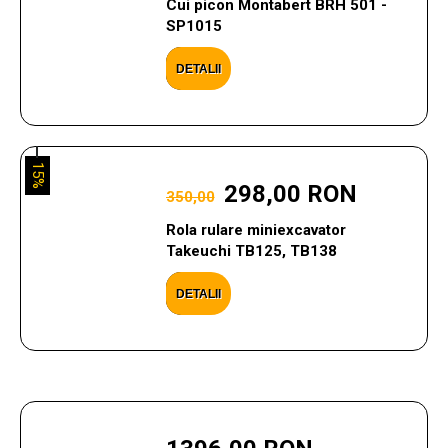
Cui picon Montabert BRH 501 -
SP1015
DETALII
15%
298,00 RON
350,00
Rola rulare miniexcavator
Takeuchi TB125, TB138
DETALII