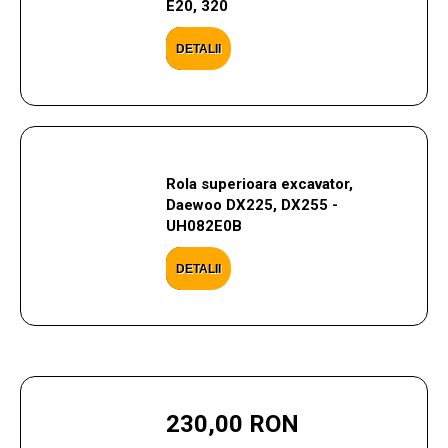
E20, 320
DETALII
Rola superioara excavator,
Daewoo DX225, DX255 -
UH082E0B
DETALII
230,00 RON