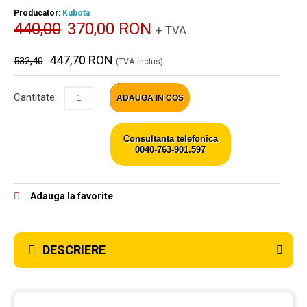
Producator:
Kubota
440,00
370,00 RON
+ TVA
447,70 RON
532,40
(TVA inclus)
Cantitate:
ADAUGA IN COS
Consultanta telefonica
0040-763-901.597
Adauga la favorite
DESCRIERE