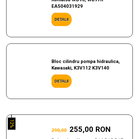
EA504031929
DETALII
Bloc cilindru pompa hidraulica,
Kawasaki, K3V112 K3V140
DETALII
12%
255,00 RON
290,00