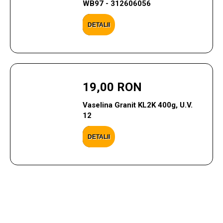
WB97 - 312606056
DETALII
19,00 RON
Vaselina Granit KL2K 400g, U.V.
12
DETALII