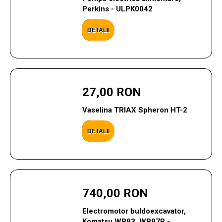
Perkins - ULPK0042
DETALII
27,00 RON
Vaselina TRIAX Spheron HT-2
DETALII
740,00 RON
Electromotor buldoexcavator,
Komatsu WB93, WB97R -