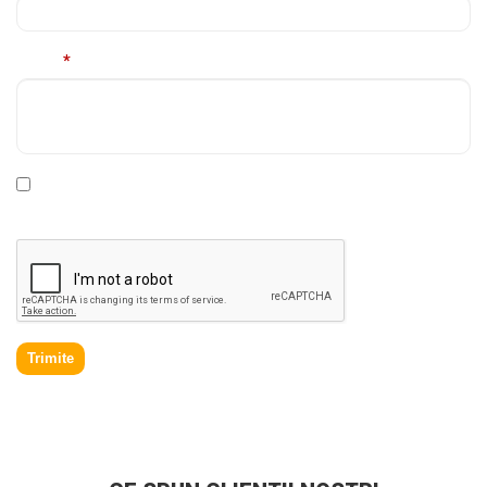
Mesaj
*
* Declar ca am cel putin 16 ani impliniti, am citit si sunt de
acord cu
Politica de prelucrare a datelor personale
.
Trimite