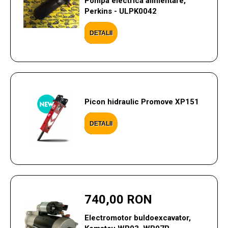
Pompa electrica alimentare,
Perkins - ULPK0042
DETALII
Picon hidraulic Promove XP151
DETALII
740,00 RON
Electromotor buldoexcavator,