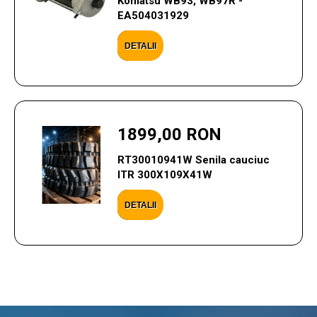
Komatsu WB93, WB97R -
EA504031929
DETALII
1899,00 RON
RT30010941W Senila cauciuc
ITR 300X109X41W
DETALII