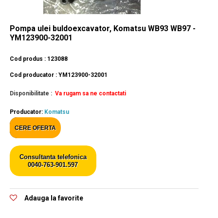
Pompa ulei buldoexcavator, Komatsu WB93 WB97 -
YM123900-32001
Cod produs : 123088
Cod producator : YM123900-32001
Disponibilitate :
Va rugam sa ne contactati
Producator:
Komatsu
CERE OFERTA
Consultanta telefonica
0040-763-901.597
Adauga la favorite