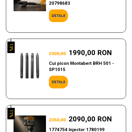
20798683
DETALII
13%
1990,00 RON
2300,00
Cui picon Montabert BRH 501 -
SP1015
DETALII
11%
2090,00 RON
2350,00
1774754 Injector 1780199