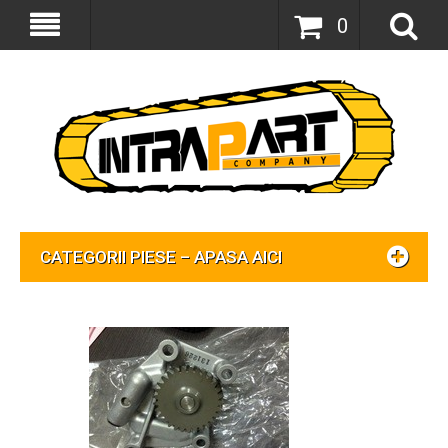
0
CATEGORII PIESE – APASA AICI