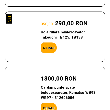
15%
298,00 RON
350,00
Rola rulare miniexcavator
Takeuchi TB125, TB138
DETALII
1800,00 RON
Cardan punte spate
buldoexcavator, Komatsu WB93
WB97 - 312606056
DETALII