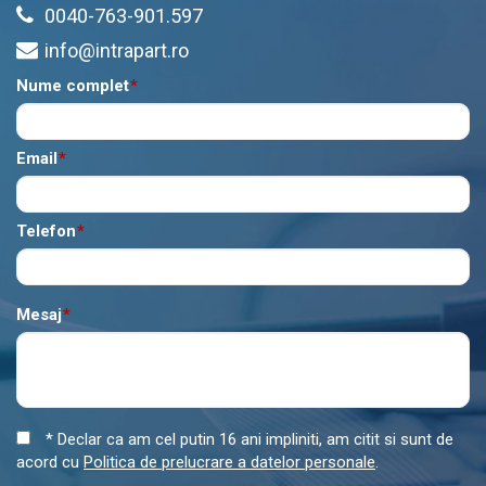
0040-763-901.597
info@intrapart.ro
Nume complet
*
Email
*
Telefon
*
Mesaj
*
* Declar ca am cel putin 16 ani impliniti, am citit si sunt de
acord cu
Politica de prelucrare a datelor personale
.