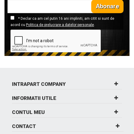
Abonare
* Declar ca am cel putin 16 ani impliniti, am citit si sunt de
acord cu
Politica de prelucrare a datelor personale
.
INTRAPART COMPANY
INFORMATII UTILE
CONTUL MEU
CONTACT