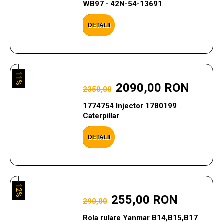
WB97 - 42N-54-13691
DETALII
11%
2090,00 RON
2350,00
1774754 Injector 1780199
Caterpillar
DETALII
12%
255,00 RON
290,00
Rola rulare Yanmar B14,B15,B17