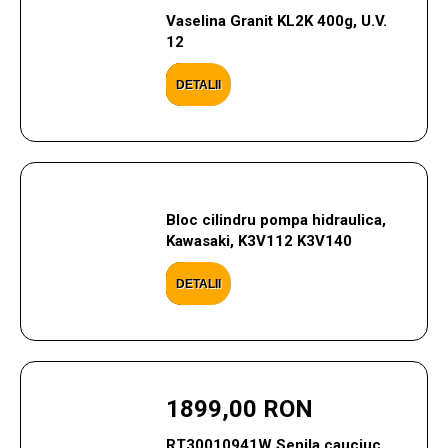
Vaselina Granit KL2K 400g, U.V.
12
DETALII
Bloc cilindru pompa hidraulica,
Kawasaki, K3V112 K3V140
DETALII
1899,00 RON
RT30010941W Senila cauciuc