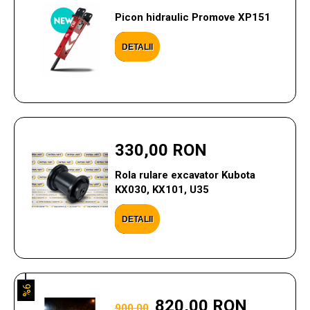
Picon hidraulic Promove XP151
DETALII
330,00 RON
Rola rulare excavator Kubota
KX030, KX101, U35
DETALII
9%
820,00 RON
900,00