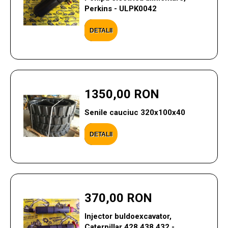
Perkins - ULPK0042
DETALII
1350,00 RON
Senile cauciuc 320x100x40
DETALII
370,00 RON
Injector buldoexcavator,
Caterpillar 428 438 432 -