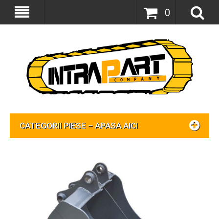
0
CATEGORII PIESE – APASA AICI