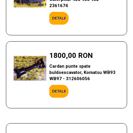
2361674
DETALII
1800,00 RON
Cardan punte spate
buldoexcavator, Komatsu WB93
WB97 - 312606056
DETALII