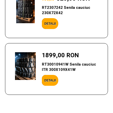
RT2307242 Senila cauciuc
230X72X42
DETALII
1899,00 RON
RT30010941W Senila cauciuc
ITR 300X109X41W
DETALII