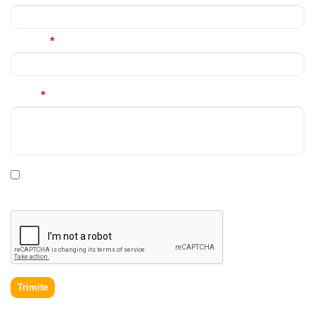
Telefon
*
Mesaj
*
* Declar ca am cel putin 16 ani impliniti, am citit si sunt de
acord cu
Politica de prelucrare a datelor personale
.
Trimite