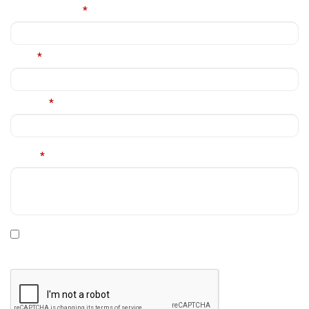
Nume complet
*
Email
*
Telefon
*
Mesaj
*
* Declar ca am cel putin 16 ani impliniti, am citit si sunt de
acord cu
Politica de prelucrare a datelor personale
.