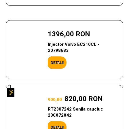
1396,00 RON
Injector Volvo EC210CL -
20798683
DETALII
9%
820,00 RON
900,00
RT2307242 Senila cauciuc
230X72X42
DETALII