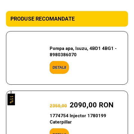
PRODUSE RECOMANDATE
Pompa apa, Isuzu, 4BD1 4BG1 -
8980386070
DETALII
11%
2090,00 RON
2350,00
1774754 Injector 1780199
Caterpillar