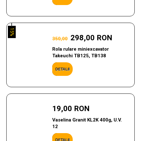
15%
298,00 RON
350,00
Rola rulare miniexcavator
Takeuchi TB125, TB138
DETALII
19,00 RON
Vaselina Granit KL2K 400g, U.V.
12
DETALII