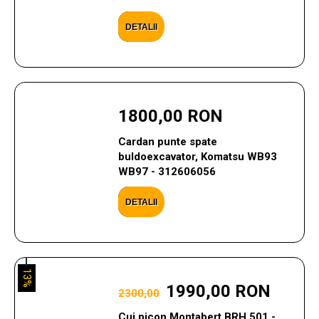
DETALII
1800,00 RON
Cardan punte spate
buldoexcavator, Komatsu WB93
WB97 - 312606056
DETALII
13%
1990,00 RON
2300,00
Cui picon Montabert BRH 501 -