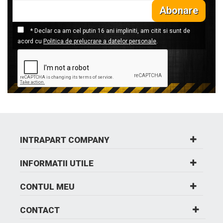
Abonare
* Declar ca am cel putin 16 ani impliniti, am citit si sunt de
acord cu
Politica de prelucrare a datelor personale
.
INTRAPART COMPANY
INFORMATII UTILE
CONTUL MEU
CONTACT