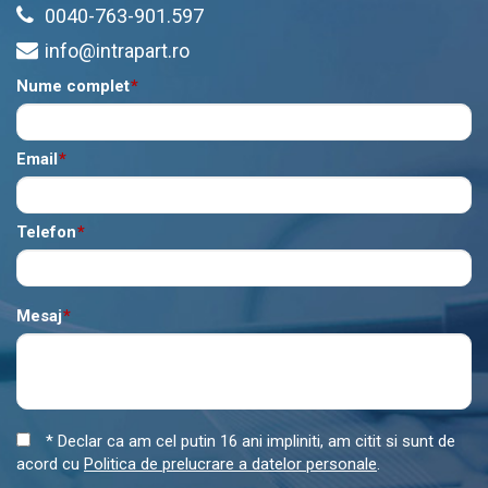
0040-763-901.597
info@intrapart.ro
Nume complet
*
Email
*
Telefon
*
Mesaj
*
* Declar ca am cel putin 16 ani impliniti, am citit si sunt de
acord cu
Politica de prelucrare a datelor personale
.