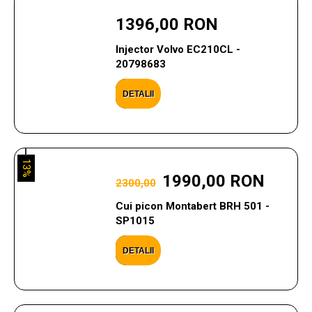
1396,00 RON
Injector Volvo EC210CL -
20798683
DETALII
13%
1990,00 RON
2300,00
Cui picon Montabert BRH 501 -
SP1015
DETALII