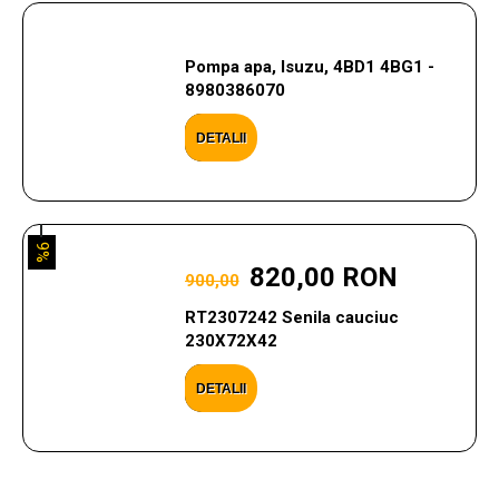
Pompa apa, Isuzu, 4BD1 4BG1 -
8980386070
DETALII
9%
820,00 RON
900,00
RT2307242 Senila cauciuc
230X72X42
DETALII