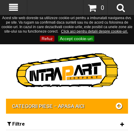
0
Acest site web doreste sa utilizeze cookie-uri pentru a imbunatati navigarea dvs.
pe site. Va rugam sa confirmati daca sunteti sau nu de acord cu folosirea de
cookie-uri. In cazul in care dezactivati cookie-urile, este posibil ca unele zone ale
site-ului sa nu functioneze corect.
Click aici pentru detalii despre cookie-uri.
Refuz
Accept cookie-uri
CATEGORII PIESE – APASA AICI
Filtre