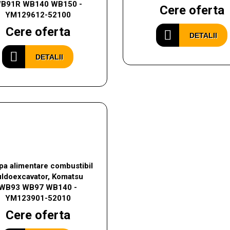
B91R WB140 WB150 -
Cere oferta
YM129612-52100
Cere oferta
DETALII
DETALII
a alimentare combustibil
uldoexcavator, Komatsu
WB93 WB97 WB140 -
YM123901-52010
Cere oferta