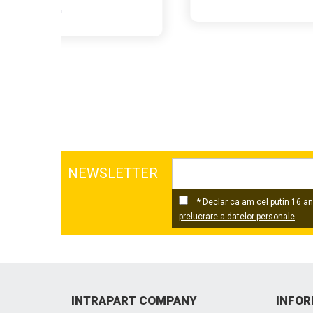
NEWSLETTER
* Declar ca am cel putin 16 ani
prelucrare a datelor personale
.
INTRAPART COMPANY
INFOR