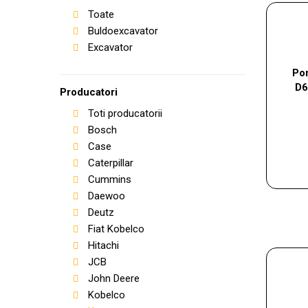
Toate
Buldoexcavator
Excavator
Po
D6
Producatori
Toti producatorii
Bosch
Case
Caterpillar
Cummins
Daewoo
Deutz
Fiat Kobelco
Hitachi
JCB
John Deere
Kobelco