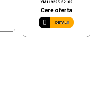
YM119225-52102
Cere oferta
DETALII