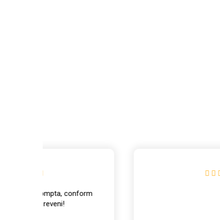
info@intrapart.ro
form