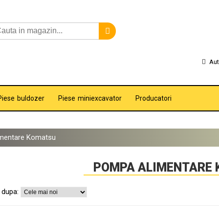
Aut
Piese buldozer
Piese miniexcavator
Producatori
mentare Komatsu
POMPA ALIMENTARE
 dupa: