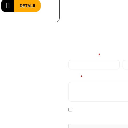
DETALII
E
Nume complet
*
Em
Mesaj
*
rviciile
contacta in cel
* Declar ca am cel putin 16 a
prelucrare a datelor personale
.