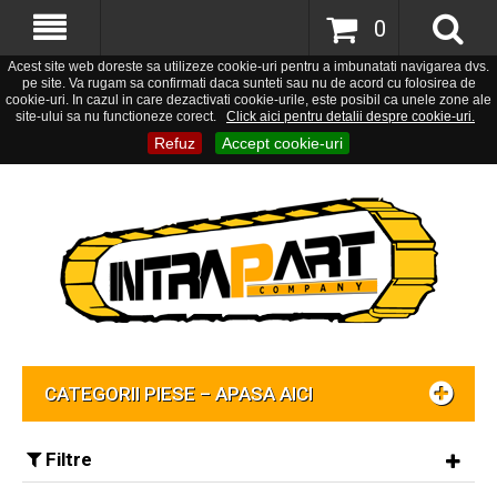
0
Acest site web doreste sa utilizeze cookie-uri pentru a imbunatati navigarea dvs.
pe site. Va rugam sa confirmati daca sunteti sau nu de acord cu folosirea de
cookie-uri. In cazul in care dezactivati cookie-urile, este posibil ca unele zone ale
site-ului sa nu functioneze corect.
Click aici pentru detalii despre cookie-uri.
Refuz
Accept cookie-uri
CATEGORII PIESE – APASA AICI
Filtre