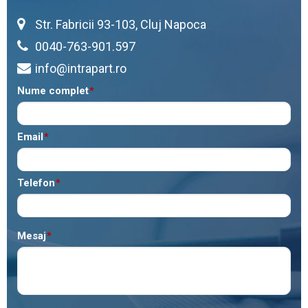
Str. Fabricii 93-103, Cluj Napoca
0040-763-901.597
info@intrapart.ro
Nume complet
*
Email
*
Telefon
*
Mesaj
*