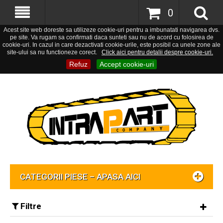
0
Acest site web doreste sa utilizeze cookie-uri pentru a imbunatati navigarea dvs.
pe site. Va rugam sa confirmati daca sunteti sau nu de acord cu folosirea de
cookie-uri. In cazul in care dezactivati cookie-urile, este posibil ca unele zone ale
site-ului sa nu functioneze corect.
Click aici pentru detalii despre cookie-uri.
Refuz
Accept cookie-uri
CATEGORII PIESE – APASA AICI
Filtre