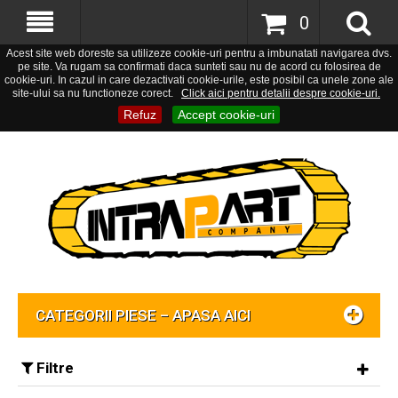
0
Acest site web doreste sa utilizeze cookie-uri pentru a imbunatati navigarea dvs.
pe site. Va rugam sa confirmati daca sunteti sau nu de acord cu folosirea de
cookie-uri. In cazul in care dezactivati cookie-urile, este posibil ca unele zone ale
site-ului sa nu functioneze corect.
Click aici pentru detalii despre cookie-uri.
Refuz
Accept cookie-uri
CATEGORII PIESE – APASA AICI
Filtre