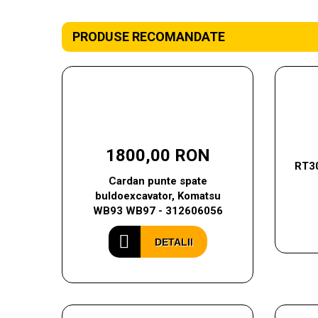
PRODUSE RECOMANDATE
1800,00 RON
RT30
Cardan punte spate
buldoexcavator, Komatsu
WB93 WB97 - 312606056
DETALII