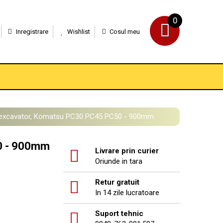
0
Inregistrare
Wishlist
Cosul meu
excavator, Komatsu PC30 PC45 PC50 - 900mm
0 - 900mm
Livrare prin curier
Oriunde in tara
Retur gratuit
In 14 zile lucratoare
Suport tehnic