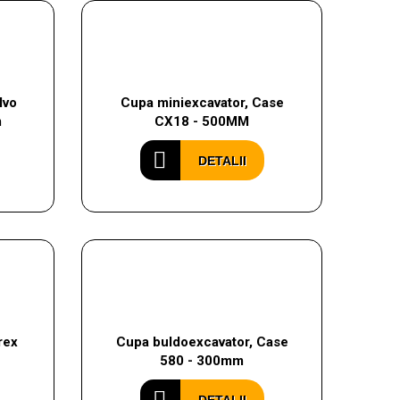
lvo
Cupa miniexcavator, Case
m
CX18 - 500MM
DETALII
rex
Cupa buldoexcavator, Case
580 - 300mm