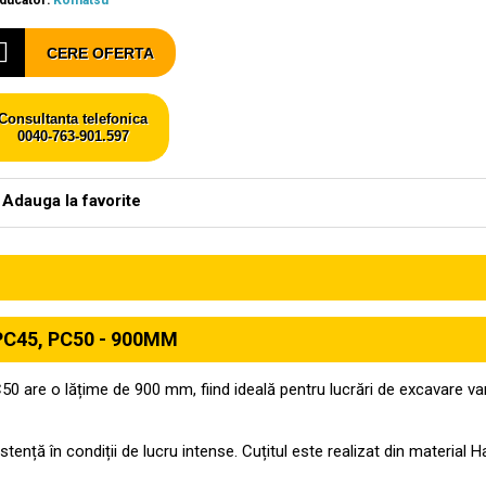
ducator:
Komatsu
CERE OFERTA
Consultanta telefonica
0040-763-901.597
Adauga la favorite
C45, PC50 - 900MM
re o lățime de 900 mm, fiind ideală pentru lucrări de excavare vari
zistență în condiții de lucru intense. Cuțitul este realizat din materi