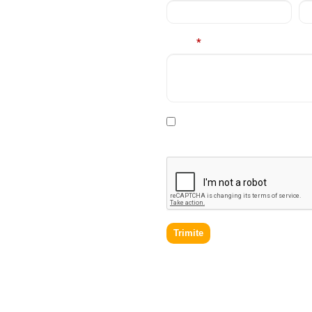
E
Mesaj
*
rviciile
contacta in cel
* Declar ca am cel putin 16 a
prelucrare a datelor personale
.
Trimite