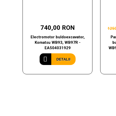
740,00 RON
125
Electromotor buldoexcavator,
Pa
Komatsu WB93, WB97R -
b
EA504031929
WB9
DETALII