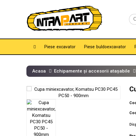
Piese excavator
Piese buldoexcavator
Acasa
Echipamente și accesorii atașabile
C
Cod
Cod
Disp