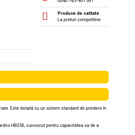
0040-763-901.597
Produse de calitate
La preturi competitive
ate. Este dotată cu un sistem standard de prindere în
al Hardox HB250, cunoscut pentru capacitatea sa de a