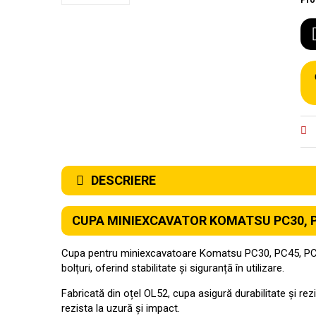
Pro
DESCRIERE
CUPA MINIEXCAVATOR KOMATSU PC30, P
Cupa pentru miniexcavatoare Komatsu PC30, PC45, PC50 a
bolțuri, oferind stabilitate și siguranță în utilizare.
Fabricată din oțel OL52, cupa asigură durabilitate și re
rezista la uzură și impact.