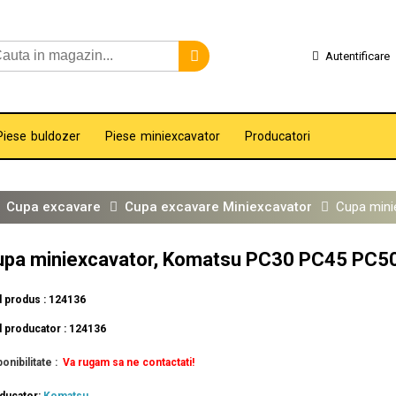
Autentificare
Piese buldozer
Piese miniexcavator
Producatori
Cupa excavare
Cupa excavare Miniexcavator
Cupa mini
upa miniexcavator, Komatsu PC30 PC45 PC5
 produs : 124136
 producator : 124136
onibilitate :
Va rugam sa ne contactati!