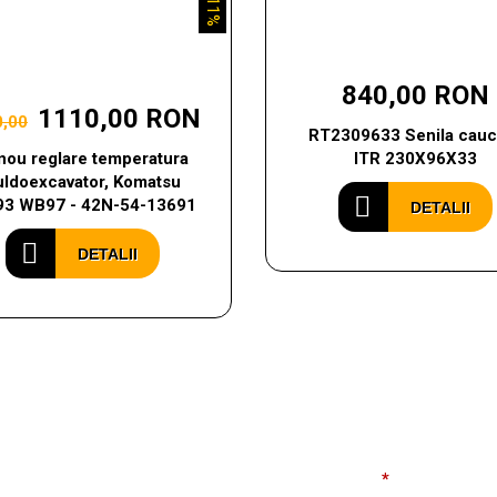
11%
840,00 RON
1110,00 RON
0,00
RT2309633 Senila cauc
nou reglare temperatura
ITR 230X96X33
uldoexcavator, Komatsu
3 WB97 - 42N-54-13691
DETALII
DETALII
Nume complet
*
Em