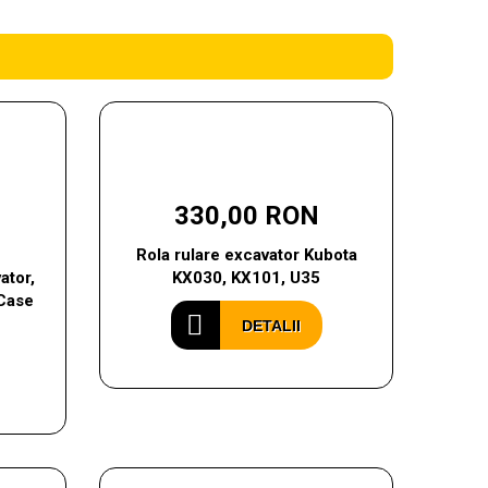
330,00 RON
Rola rulare excavator Kubota
ator,
KX030, KX101, U35
Case
DETALII