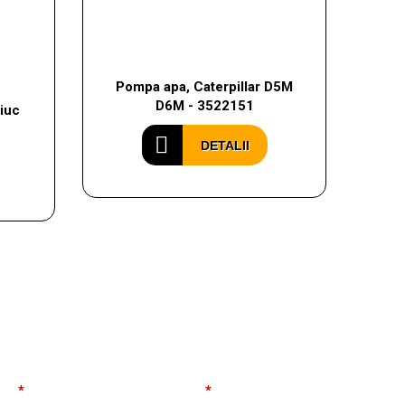
Pompa apa, Caterpillar D5M
D6M - 3522151
iuc
DETALII
ail
*
Telefon
*