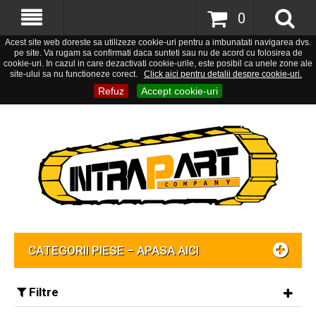
0
Acest site web doreste sa utilizeze cookie-uri pentru a imbunatati navigarea dvs.
pe site. Va rugam sa confirmati daca sunteti sau nu de acord cu folosirea de
cookie-uri. In cazul in care dezactivati cookie-urile, este posibil ca unele zone ale
site-ului sa nu functioneze corect.
Click aici pentru detalii despre cookie-uri.
Refuz
Accept cookie-uri
CATEGORII PIESE – APASA AICI
Filtre