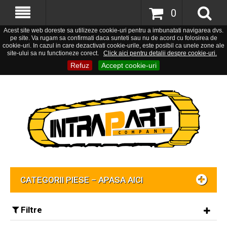
0
Acest site web doreste sa utilizeze cookie-uri pentru a imbunatati navigarea dvs.
pe site. Va rugam sa confirmati daca sunteti sau nu de acord cu folosirea de
cookie-uri. In cazul in care dezactivati cookie-urile, este posibil ca unele zone ale
site-ului sa nu functioneze corect.
Click aici pentru detalii despre cookie-uri.
Refuz
Accept cookie-uri
CATEGORII PIESE – APASA AICI
Filtre