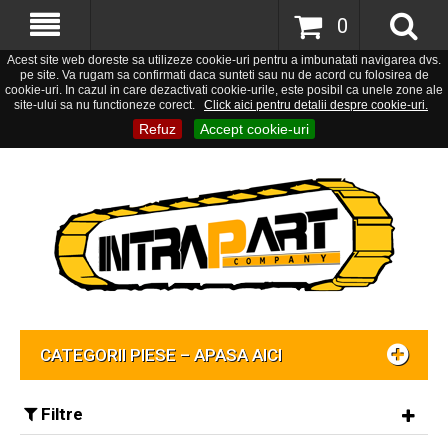
0
Acest site web doreste sa utilizeze cookie-uri pentru a imbunatati navigarea dvs.
pe site. Va rugam sa confirmati daca sunteti sau nu de acord cu folosirea de
cookie-uri. In cazul in care dezactivati cookie-urile, este posibil ca unele zone ale
site-ului sa nu functioneze corect.
Click aici pentru detalii despre cookie-uri.
Refuz
Accept cookie-uri
CATEGORII PIESE – APASA AICI
Filtre