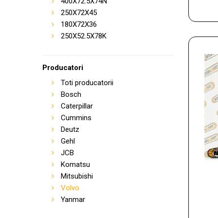
400X72.5X74N
250X72X45
180X72X36
250X52.5X78K
Producatori
Toti producatorii
Bosch
Caterpillar
Cummins
Deutz
Gehl
JCB
Komatsu
Mitsubishi
Volvo
Yanmar