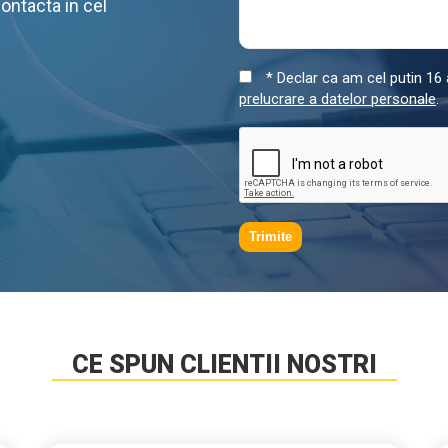
contacta in cel
* Declar ca am cel putin 16 a
prelucrare a datelor personale
.
Trimite
CE SPUN CLIENTII NOSTRI