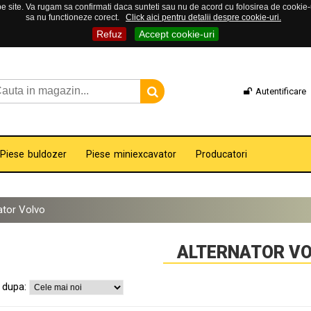
 site. Va rugam sa confirmati daca sunteti sau nu de acord cu folosirea de cookie-uri
sa nu functioneze corect.
Click aici pentru detalii despre cookie-uri.
Refuz
Accept cookie-uri
Autentificare
Piese buldozer
Piese miniexcavator
Producatori
ator Volvo
ALTERNATOR V
 dupa: