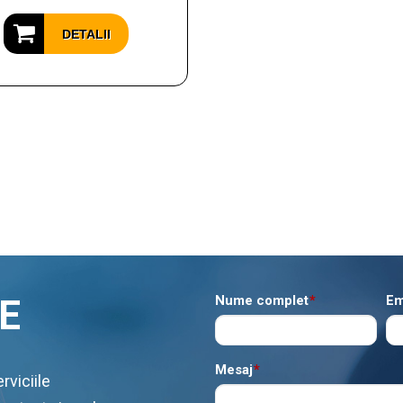
DETALII
E
Nume complet
*
Em
Mesaj
*
rviciile