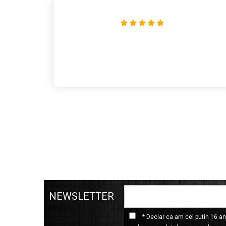
form
NEWSLETTER
* Declar ca am cel putin 16 ani