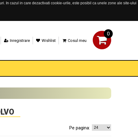
. In cazul in care dezactivati cookie-urile, este posibil ca unele zone ale site-ului
0
Inregistrare
Wishlist
Cosul meu
OLVO
Pe pagina: