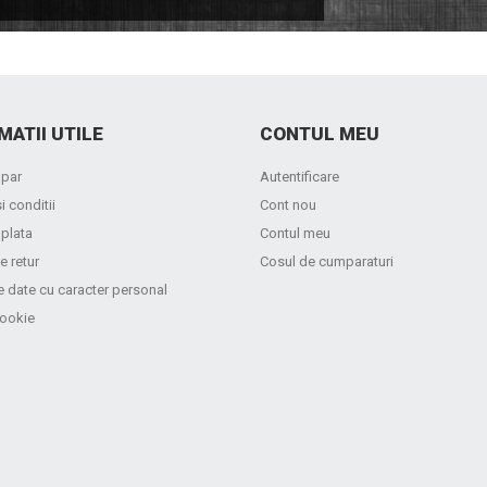
MATII UTILE
CONTUL MEU
par
Autentificare
i conditii
Cont nou
 plata
Contul meu
e retur
Cosul de cumparaturi
e date cu caracter personal
cookie