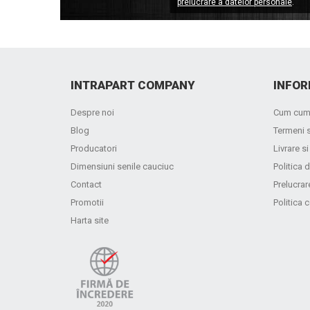
prelucrare a datelor personale
.
INTRAPART COMPANY
INFOR
Despre noi
Cum cum
Blog
Termeni s
Producatori
Livrare si
Dimensiuni senile cauciuc
Politica d
Contact
Prelucrar
Promotii
Politica 
Harta site