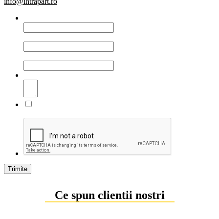
info@intrapart.ro
*
Nume complet
*
Email
*
Telefon
*
Mesaj
* Declar ca am cel putin 16 ani impliniti, am citit si sunt
de acord cu
Politica de prelucrare a datelor personale
.
Trimite
Ce spun clientii nostri