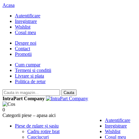
Acasa
Autentificare
Inregistrare
Wishlist
Cosul meu
Despre noi
Contact
Promotii
Cum cumpar
Termeni si conditii
Livrare si plata
Politica de retur
Cauta
IntraPart Company
0
Categorii piese – apasa aici
Autentificare
Piese de rulare și șasiu
Inregistrare
Cadru rotire brat
Wishlist
Cauciucuri
Cosul meu