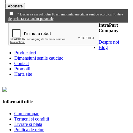
Abonare
* Declar ca am cel putin 16 ani impliniti, am citit si sunt de acord cu
Politica
de prelucrare a datelor personale
.
IntraPart
Company
Despre noi
Blog
Producatori
Dimensiuni senile cauciuc
Contact
Promotii
Harta site
Informatii utile
Cum cumpar
Termeni si conditii
Livrare si plata
Politica de retur