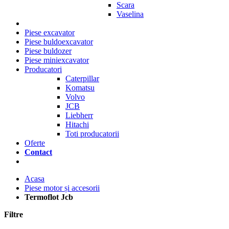
Scara
Vaselina
Piese excavator
Piese buldoexcavator
Piese buldozer
Piese miniexcavator
Producatori
Caterpillar
Komatsu
Volvo
JCB
Liebherr
Hitachi
Toti producatorii
Oferte
Contact
Acasa
Piese motor și accesorii
Termoflot Jcb
Filtre