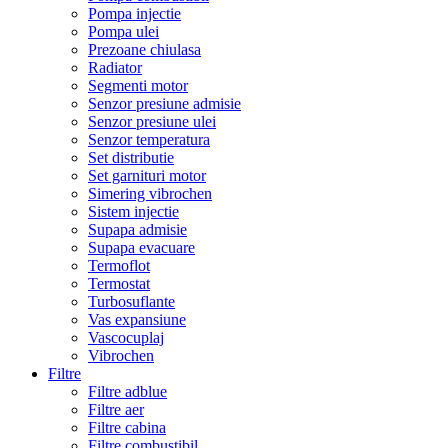
Pompa injectie
Pompa ulei
Prezoane chiulasa
Radiator
Segmenti motor
Senzor presiune admisie
Senzor presiune ulei
Senzor temperatura
Set distributie
Set garnituri motor
Simering vibrochen
Sistem injectie
Supapa admisie
Supapa evacuare
Termoflot
Termostat
Turbosuflante
Vas expansiune
Vascocuplaj
Vibrochen
Filtre
Filtre adblue
Filtre aer
Filtre cabina
Filtre combustibil