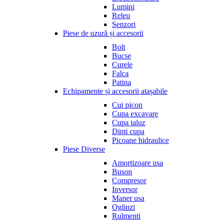
Lumini
Releu
Senzori
Piese de uzură și accesorii
Bolt
Bucse
Curele
Falca
Patina
Echipamente și accesorii atașabile
Cui picon
Cupa excavare
Cupa taluz
Dinti cupa
Picoane hidraulice
Piese Diverse
Amortizoare usa
Buson
Compresor
Inversor
Maner usa
Oglinzi
Rulmenti