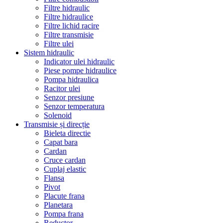
Filtre hidraulic
Filtre hidraulice
Filtre lichid racire
Filtre transmisie
Filtre ulei
Sistem hidraulic
Indicator ulei hidraulic
Piese pompe hidraulice
Pompa hidraulica
Racitor ulei
Senzor presiune
Senzor temperatura
Solenoid
Transmisie și direcție
Bieleta directie
Capat bara
Cardan
Cruce cardan
Cuplaj elastic
Flansa
Pivot
Placute frana
Planetara
Pompa frana
Reductor