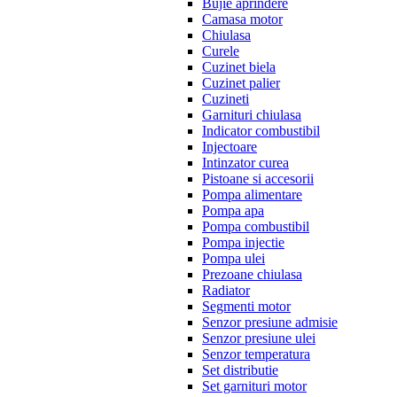
Bujie aprindere
Camasa motor
Chiulasa
Curele
Cuzinet biela
Cuzinet palier
Cuzineti
Garnituri chiulasa
Indicator combustibil
Injectoare
Intinzator curea
Pistoane si accesorii
Pompa alimentare
Pompa apa
Pompa combustibil
Pompa injectie
Pompa ulei
Prezoane chiulasa
Radiator
Segmenti motor
Senzor presiune admisie
Senzor presiune ulei
Senzor temperatura
Set distributie
Set garnituri motor