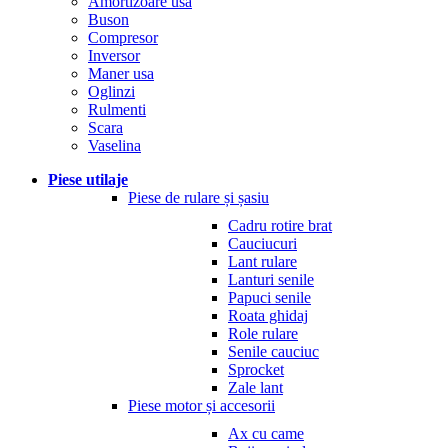
Amortizoare usa
Buson
Compresor
Inversor
Maner usa
Oglinzi
Rulmenti
Scara
Vaselina
Piese utilaje
Piese de rulare și șasiu
Cadru rotire brat
Cauciucuri
Lant rulare
Lanturi senile
Papuci senile
Roata ghidaj
Role rulare
Senile cauciuc
Sprocket
Zale lant
Piese motor și accesorii
Ax cu came