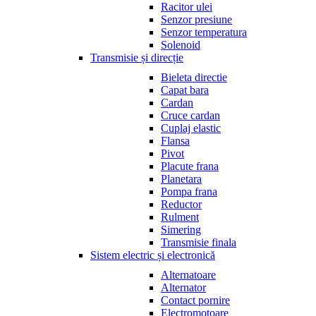
Racitor ulei
Senzor presiune
Senzor temperatura
Solenoid
Transmisie și direcție
Bieleta directie
Capat bara
Cardan
Cruce cardan
Cuplaj elastic
Flansa
Pivot
Placute frana
Planetara
Pompa frana
Reductor
Rulment
Simering
Transmisie finala
Sistem electric și electronică
Alternatoare
Alternator
Contact pornire
Electromotoare