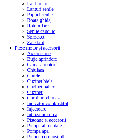
Lant rulare
Lanturi senile
Papuci senile
Roata ghidaj
Role rulare
Senile cauciuc
Sprocket
Zale lant
Piese motor și accesorii
Ax cu came
Bujie aprindere
Camasa motor
Chiulasa
Curele
Cuzinet biela
Cuzinet palier
Cuzineti
Garnituri chiulasa
Indicator combustibil
Injectoare
Intinzator curea
Pistoane si accesorii
Pompa alimentare
Pompa apa
Pompa combustibil