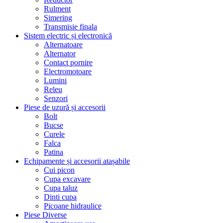
Rulment
Simering
Transmisie finala
Sistem electric și electronică
Alternatoare
Alternator
Contact pornire
Electromotoare
Lumini
Releu
Senzori
Piese de uzură și accesorii
Bolt
Bucse
Curele
Falca
Patina
Echipamente și accesorii atașabile
Cui picon
Cupa excavare
Cupa taluz
Dinti cupa
Picoane hidraulice
Piese Diverse