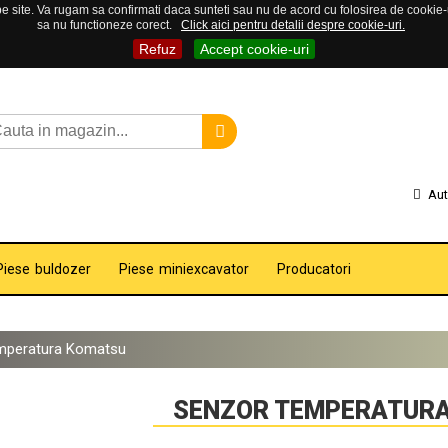
 site. Va rugam sa confirmati daca sunteti sau nu de acord cu folosirea de cookie-uri
sa nu functioneze corect.
Click aici pentru detalii despre cookie-uri.
Refuz
Accept cookie-uri
Aut
Piese buldozer
Piese miniexcavator
Producatori
mperatura Komatsu
SENZOR TEMPERATUR