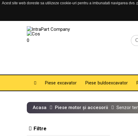
Acest site web doreste sa utilizeze cookie-uri pentru a imbunatati navigarea dvs. pe
0
Piese excavator
Piese buldoexcavator
Acasa
Piese motor și accesorii
Senzor te
Filtre