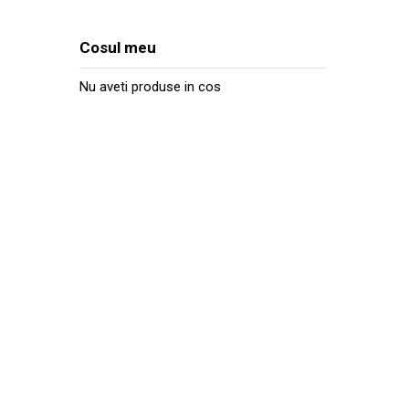
Cosul meu
Nu aveti produse in cos
CONTACTEAZA-N
Ai nevoie de ajutor cu privire la produsele si se
oferite? Scrie aici mesajul tau, iar noi te vom 
mai scurt timp posibil.
Str. Fabricii 93-103, Cluj Napoca
0040-763-901.597