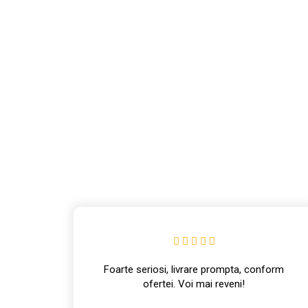
info@intrapart.ro
form