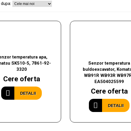
 dupa:
enzor temperatura apa,
atsu SK510-5, 7861-92-
Senzor temperatura
3320
buldoexcavator, Komat
WB91R WB93R WB97R
Cere oferta
EA504025599
Cere oferta
DETALII
DETALII