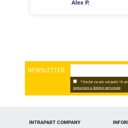
NEWSLETTER
* Declar ca am cel putin 16 ani
prelucrare a datelor personale
.
INTRAPART COMPANY
INFOR