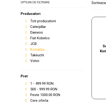
OPTIUNI DE FILTRARE
Sorteaza
Producatori
Toti producatorii
Caterpillar
Daewoo
Fiat Kobelco
JCB
S
Komatsu
Kom
Takeuchi
Volvo
Pret
1
-
499.99
RON
500
-
999.99
RON
Peste
1000.00
RON
Cere oferta