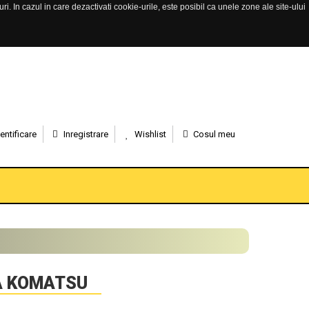
. In cazul in care dezactivati cookie-urile, este posibil ca unele zone ale site-ului
entificare
Inregistrare
Wishlist
Cosul meu
A KOMATSU