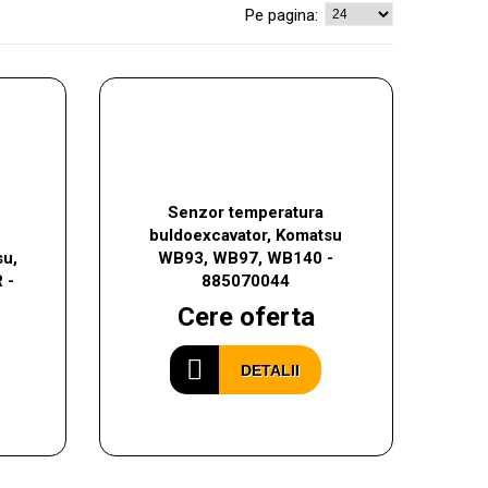
Pe pagina:
Senzor temperatura
buldoexcavator, Komatsu
su,
WB93, WB97, WB140 -
 -
885070044
Cere oferta
DETALII