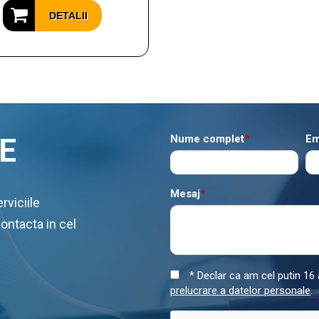
DETALII
E
Nume complet
*
Em
Mesaj
*
rviciile
contacta in cel
* Declar ca am cel putin 16 a
prelucrare a datelor personale
.