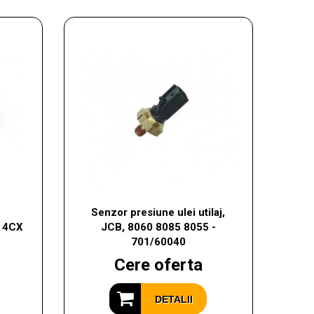
i
Senzor presiune ulei utilaj,
X 4CX
JCB, 8060 8085 8055 -
701/60040
Cere oferta
DETALII