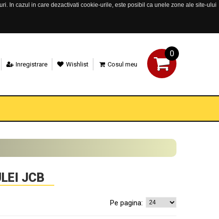
. In cazul in care dezactivati cookie-urile, este posibil ca unele zone ale site-ului
0
Inregistrare
Wishlist
Cosul meu
LEI JCB
Pe pagina: