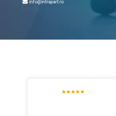
info@intrapart.ro
form