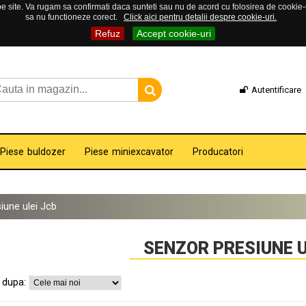
 site. Va rugam sa confirmati daca sunteti sau nu de acord cu folosirea de cookie-uri
sa nu functioneze corect.
Click aici pentru detalii despre cookie-uri.
Refuz
Accept cookie-uri
Autentificare
Piese buldozer
Piese miniexcavator
Producatori
iune ulei Jcb
SENZOR PRESIUNE U
 dupa: