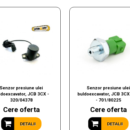
Senzor presiune ulei
Senzor presiune ule
ldoexcavator, JCB 3CX -
buldoexcavator, JCB 3C
320/04378
- 701/80225
Cere oferta
Cere oferta
DETALII
DETALII