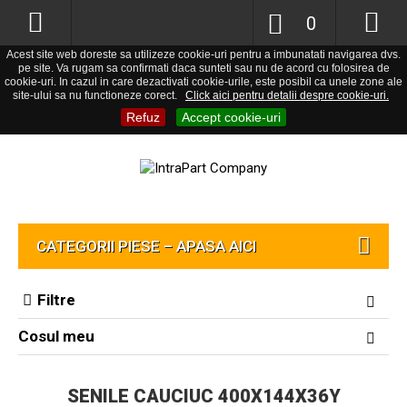
0
Acest site web doreste sa utilizeze cookie-uri pentru a imbunatati navigarea dvs.
pe site. Va rugam sa confirmati daca sunteti sau nu de acord cu folosirea de
cookie-uri. In cazul in care dezactivati cookie-urile, este posibil ca unele zone ale
site-ului sa nu functioneze corect.
Click aici pentru detalii despre cookie-uri.
Refuz
Accept cookie-uri
CATEGORII PIESE – APASA AICI
Filtre
Cosul meu
SENILE CAUCIUC 400X144X36Y