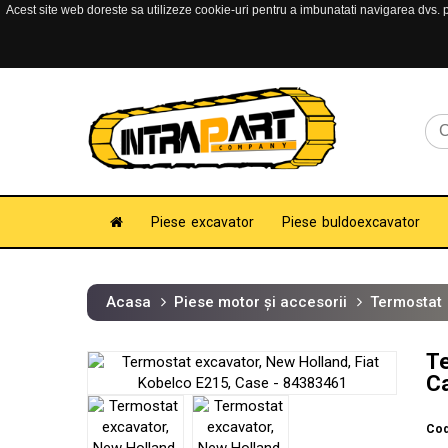
Acest site web doreste sa utilizeze cookie-uri pentru a imbunatati navigarea dvs. pe
Piese excavator
Piese buldoexcavator
Acasa
Piese motor și accesorii
Termostat
Te
C
Cod