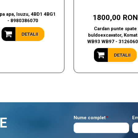
a apa, Isuzu, 4BD1 4BG1
1800,00 RON
- 8980386070
Cardan punte spate
DETALII
buldoexcavator, Komat
WB93 WB97 - 312606
DETALII
E
Nume complet
*
Em