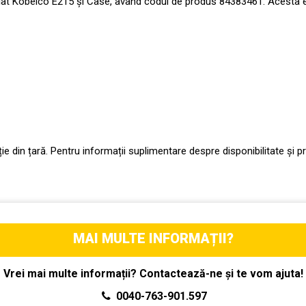
Fiat Kobelco E215 și Case, având codul de produs 84383461. Acesta est
ație din țară. Pentru informații suplimentare despre disponibilitate și 
MAI MULTE INFORMAȚII?
Vrei mai multe informații? Contactează-ne și te vom ajuta!
0040-763-901.597