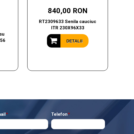
840,00 RON
RT2309633 Senila cauciuc
ITR 230X96X33
su
056
DETALII
ail
*
Telefon
*