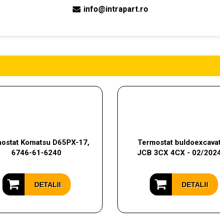
info@intrapart.ro
ostat Komatsu D65PX-17,
Termostat buldoexcavat
6746-61-6240
JCB 3CX 4CX - 02/202
DETALII
DETALII