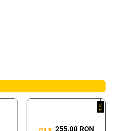
12%
255,00 RON
290,00