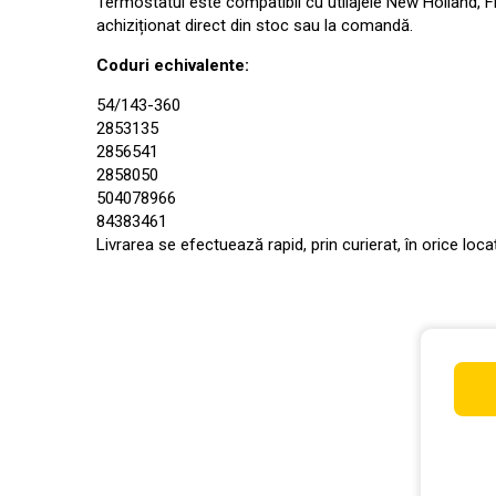
Termostatul este compatibil cu utilajele New Holland, 
achiziționat direct din stoc sau la comandă.
Coduri echivalente:
54/143-360
2853135
2856541
2858050
504078966
84383461
Livrarea se efectuează rapid, prin curierat, în orice loc