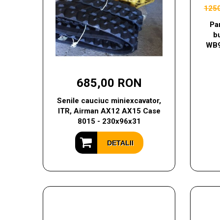
125
Pa
b
WB9
685,00 RON
Senile cauciuc miniexcavator,
ITR, Airman AX12 AX15 Case
8015 - 230x96x31
DETALII