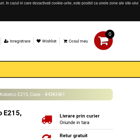
. In cazul in care dezactivati cookie-urile, este posibil ca unele zone ale site-ului
0
Inregistrare
Wishlist
Cosul meu
t Kobelco E215, Case - 84383461
o E215,
Livrare prin curier
Oriunde in tara
Retur gratuit