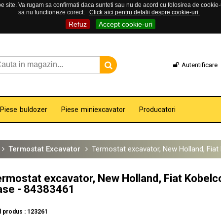
 site. Va rugam sa confirmati daca sunteti sau nu de acord cu folosirea de cookie-uri
sa nu functioneze corect.
Click aici pentru detalii despre cookie-uri.
Refuz
Accept cookie-uri
Autentificare
Piese buldozer
Piese miniexcavator
Producatori
Termostat Excavator
Termostat excavator, New Holland, Fia
rmostat excavator, New Holland, Fiat Kobelc
ase - 84383461
 produs : 123261