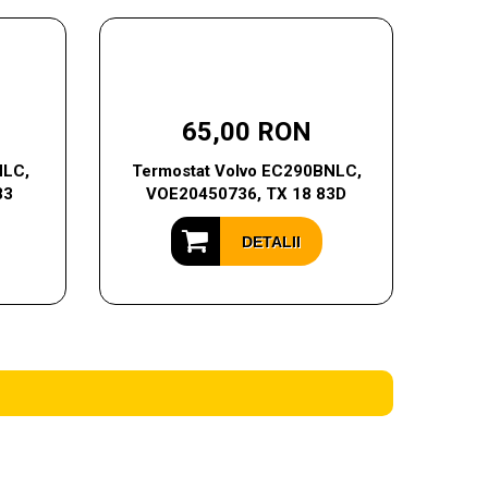
65,00 RON
NLC,
Termostat Volvo EC290BNLC,
83
VOE20450736, TX 18 83D
DETALII