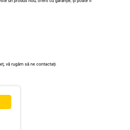
e un produs nou, oferit cu garanție, și poate fi
preț, vă rugăm să ne contactați.