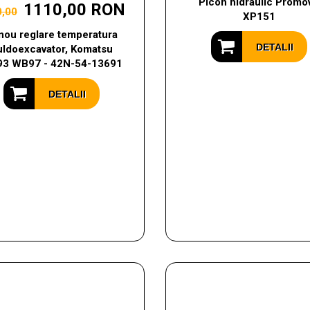
Picon hidraulic Promo
1110,00 RON
0,00
XP151
nou reglare temperatura
DETALII
uldoexcavator, Komatsu
3 WB97 - 42N-54-13691
DETALII