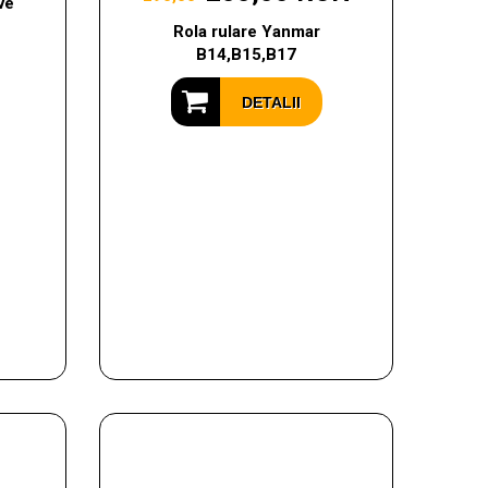
ve
Rola rulare Yanmar
B14,B15,B17
DETALII