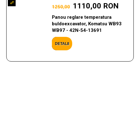
11%
1110,00 RON
1250,00
Panou reglare temperatura
buldoexcavator, Komatsu WB93
WB97 - 42N-54-13691
DETALII
CONTACTEAZA-NE
Ai nevoie de ajutor cu privire la produsele si serviciile
oferite? Scrie aici mesajul tau, iar noi te vom