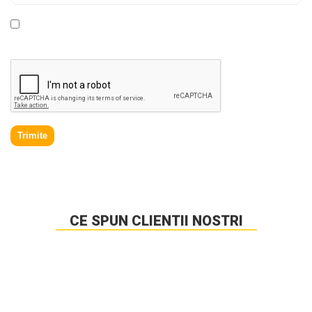
* Declar ca am cel putin 16 ani impliniti, am citit si sunt de
acord cu
Politica de prelucrare a datelor personale
.
Trimite
CE SPUN CLIENTII NOSTRI