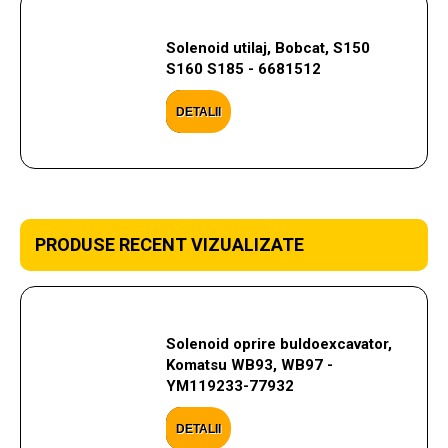
Solenoid utilaj, Bobcat, S150
S160 S185 - 6681512
DETALII
PRODUSE RECENT VIZUALIZATE
Solenoid oprire buldoexcavator,
Komatsu WB93, WB97 -
YM119233-77932
DETALII