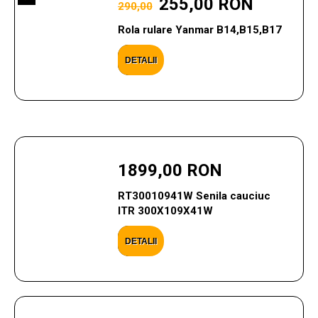
255,00 RON
290,00
Rola rulare Yanmar B14,B15,B17
DETALII
1899,00 RON
RT30010941W Senila cauciuc
ITR 300X109X41W
DETALII