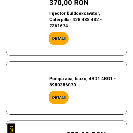
370,00 RON
Injector buldoexcavator,
Caterpillar 428 438 432 -
2361674
DETALII
Pompa apa, Isuzu, 4BD1 4BG1 -
8980386070
DETALII
12%