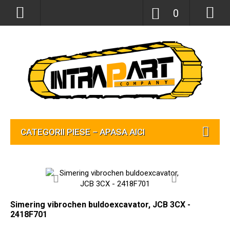
0
CATEGORII PIESE – APASA AICI
Simering vibrochen buldoexcavator, JCB 3CX -
2418F701