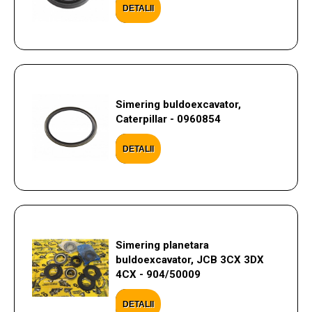
DETALII
Simering buldoexcavator,
Caterpillar - 0960854
DETALII
Simering planetara
buldoexcavator, JCB 3CX 3DX
4CX - 904/50009
DETALII