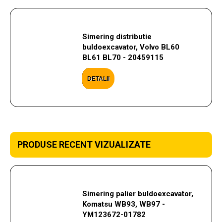
Simering distributie
buldoexcavator, Volvo BL60
BL61 BL70 - 20459115
DETALII
PRODUSE RECENT VIZUALIZATE
Simering palier buldoexcavator,
Komatsu WB93, WB97 -
YM123672-01782