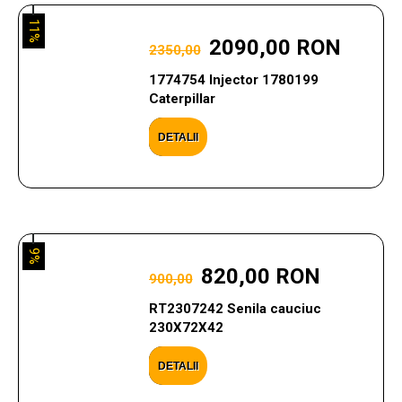
11%
2090,00 RON
2350,00
1774754 Injector 1780199
Caterpillar
DETALII
9%
820,00 RON
900,00
RT2307242 Senila cauciuc
230X72X42
DETALII