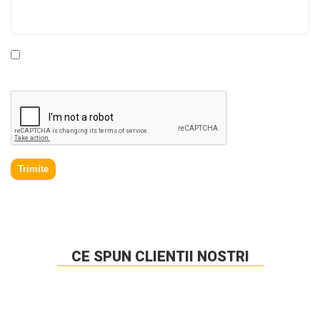
* Declar ca am cel putin 16 ani impliniti, am citit si sunt de
acord cu
Politica de prelucrare a datelor personale
.
Trimite
CE SPUN CLIENTII NOSTRI