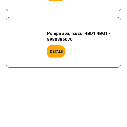
Pompa apa, Isuzu, 4BD1 4BG1 -
8980386070
DETALII
CONTACTEAZA-NE
Ai nevoie de ajutor cu privire la produsele si serviciile