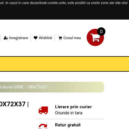
. In cazul in care dezactivati cookie-urile, este posibil ca unele zone ale site-ului
0
Inregistrare
Wishlist
Cosul meu
 Kubota U008 - 180x72x37
80X72X37 |
Livrare prin curier
Oriunde in tara
Retur gratuit