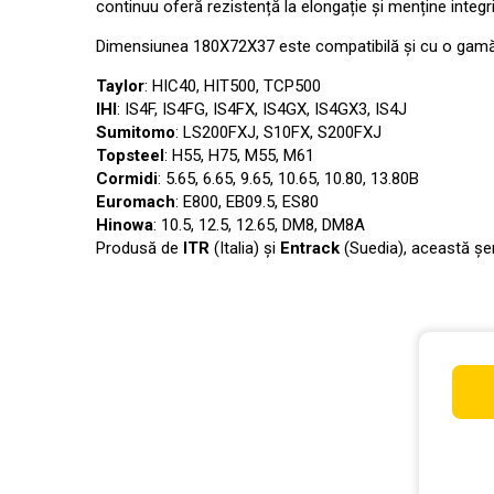
continuu oferă rezistență la elongație și menține integri
Dimensiunea 180X72X37 este compatibilă și cu o gamă 
Taylor
: HIC40, HIT500, TCP500
IHI
: IS4F, IS4FG, IS4FX, IS4GX, IS4GX3, IS4J
Sumitomo
: LS200FXJ, S10FX, S200FXJ
Topsteel
: H55, H75, M55, M61
Cormidi
: 5.65, 6.65, 9.65, 10.65, 10.80, 13.80B
Euromach
: E800, EB09.5, ES80
Hinowa
: 10.5, 12.5, 12.65, DM8, DM8A
Produsă de
ITR
(Italia) și
Entrack
(Suedia), această șeni