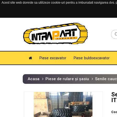
Acest site web doreste sa utilizeze cookie-uri pentru a imbunatati navigarea dvs. pe
Piese excavator
Piese buldoexcavator
Acasa
Piese de rulare și șasiu
Senile cauc
Se
IT
Cod