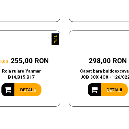
12%
255,00 RON
298,00 RON
0,00
Rola rulare Yanmar
Capat bara buldoexcavat
B14,B15,B17
JCB 3CX 4CX - 126/02
DETALII
DETALII