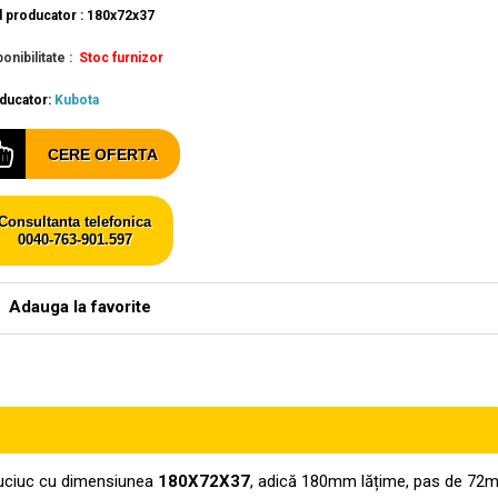
 producator : 180x72x37
onibilitate :
Stoc furnizor
ducator:
Kubota
CERE OFERTA
Consultanta telefonica
0040-763-901.597
Adauga la favorite
auciuc cu dimensiunea
180X72X37
, adică 180mm lățime, pas de 72mm 