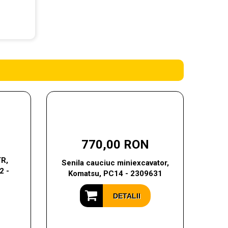
770,00 RON
TR,
Senila cauciuc miniexcavator,
2 -
Komatsu, PC14 - 2309631
DETALII