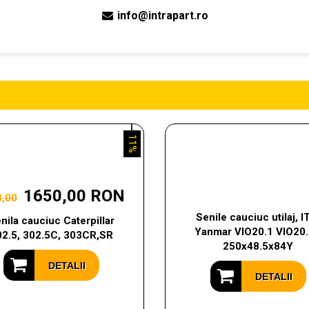
info@intrapart.ro
11%
1650,00 RON
8,00
Senile cauciuc utilaj, I
nila cauciuc Caterpillar
Yanmar VIO20.1 VIO20.
02.5, 302.5C, 303CR,SR
250x48.5x84Y
DETALII
DETALII