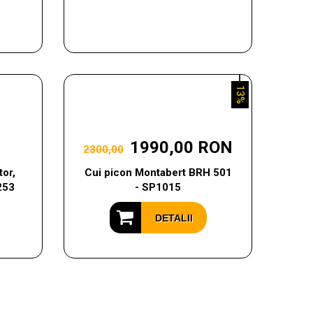
13%
1990,00 RON
2300,00
or,
Cui picon Montabert BRH 501
253
- SP1015
DETALII