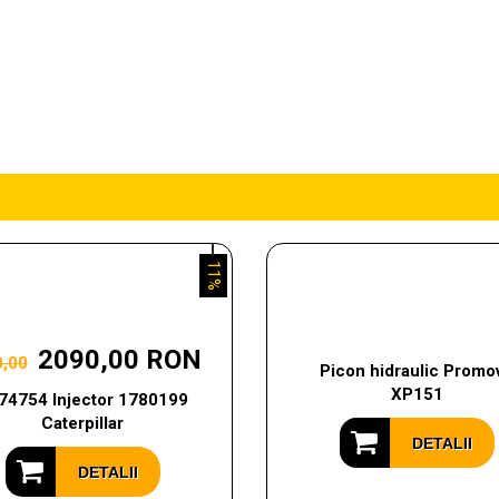
11%
2090,00 RON
0,00
Picon hidraulic Promo
XP151
74754 Injector 1780199
Caterpillar
DETALII
DETALII