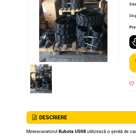
Cod
Disp
Pro
DESCRIERE
Miniexcavatorul
Kubota U008
utilizează o șenilă de c