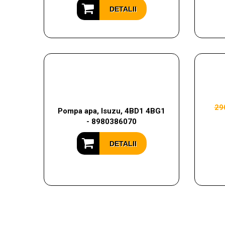
DETALII
29
Pompa apa, Isuzu, 4BD1 4BG1
- 8980386070
DETALII