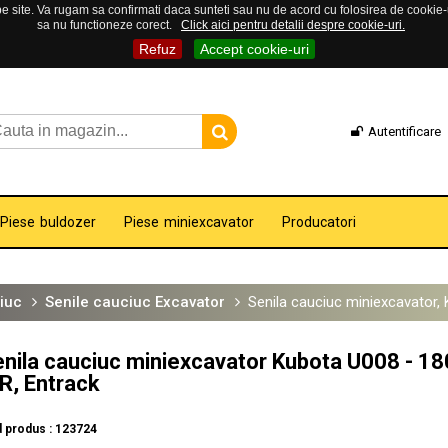
 site. Va rugam sa confirmati daca sunteti sau nu de acord cu folosirea de cookie-uri
sa nu functioneze corect.
Click aici pentru detalii despre cookie-uri.
Refuz
Accept cookie-uri
Autentificare
Piese buldozer
Piese miniexcavator
Producatori
iuc
Senile cauciuc Excavator
Senila cauciuc miniexcavator,
nila cauciuc miniexcavator Kubota U008 - 1
R, Entrack
 produs : 123724