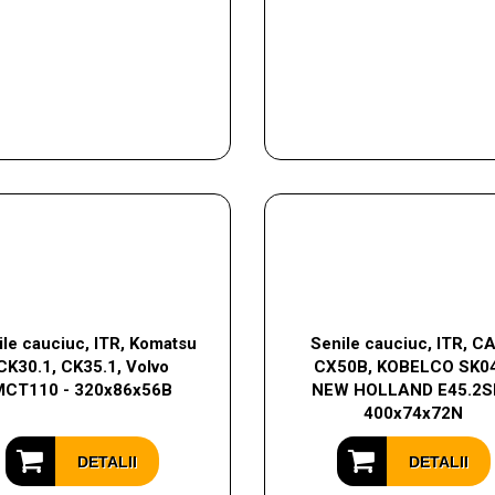
ile cauciuc, ITR, Komatsu
Senile cauciuc, ITR, C
CK30.1, CK35.1, Volvo
CX50B, KOBELCO SK04
MCT110 - 320x86x56B
NEW HOLLAND E45.2S
400x74x72N
DETALII
DETALII