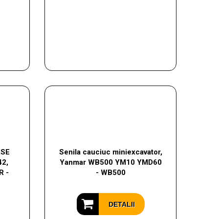
ASE
Senila cauciuc miniexcavator,
2,
Yanmar WB500 YM10 YMD60
R -
- WB500
DETALII