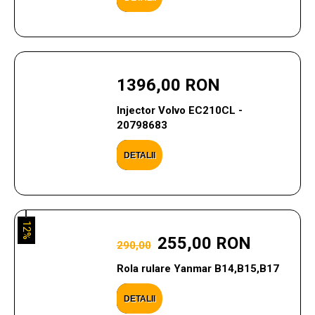
1396,00 RON
Injector Volvo EC210CL -
20798683
DETALII
12%
255,00 RON
290,00
Rola rulare Yanmar B14,B15,B17
DETALII