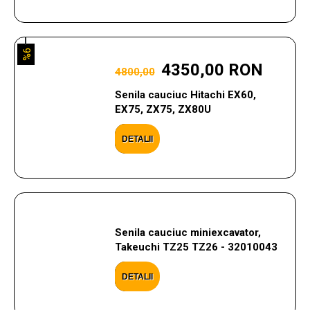
9%
4350,00 RON
4800,00
Senila cauciuc Hitachi EX60,
EX75, ZX75, ZX80U
DETALII
Senila cauciuc miniexcavator,
Takeuchi TZ25 TZ26 - 32010043
DETALII