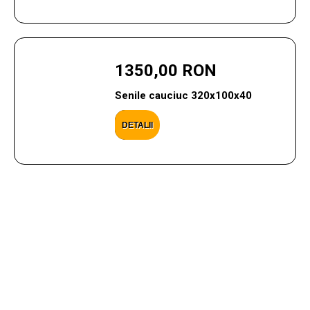
1350,00 RON
Senile cauciuc 320x100x40
DETALII
CONTACTEAZA-NE
Ai nevoie de ajutor cu privire la produsele si serviciile