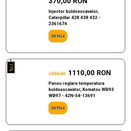
370,00 RON
Injector buldoexcavator,
Caterpillar 428 438 432 -
2361674
DETALII
11%
1110,00 RON
1250,00
Panou reglare temperatura
buldoexcavator, Komatsu WB93
WB97 - 42N-54-13691
DETALII