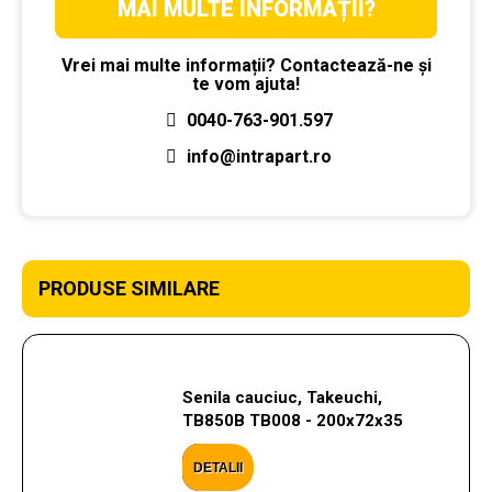
MAI MULTE INFORMAȚII?
Vrei mai multe informații? Contactează-ne și
te vom ajuta!
0040-763-901.597
info@intrapart.ro
PRODUSE SIMILARE
Senila cauciuc, Takeuchi,
TB850B TB008 - 200x72x35
DETALII