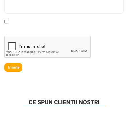
* Declar ca am cel putin 16 ani impliniti, am citit si sunt de
acord cu
Politica de prelucrare a datelor personale
.
Trimite
CE SPUN CLIENTII NOSTRI