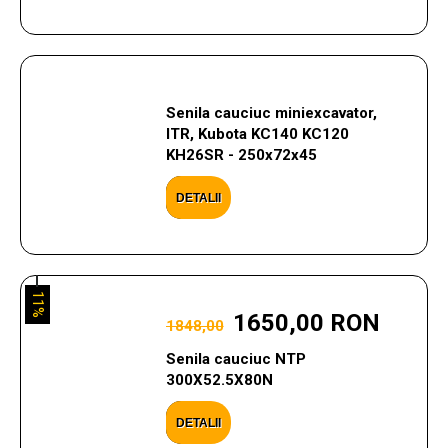
Senila cauciuc miniexcavator,
ITR, Kubota KC140 KC120
KH26SR - 250x72x45
DETALII
11%
1650,00 RON
1848,00
Senila cauciuc NTP
300X52.5X80N
DETALII