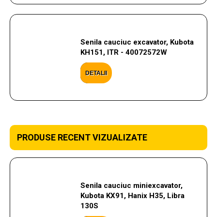
Senila cauciuc excavator, Kubota
KH151, ITR - 40072572W
DETALII
PRODUSE RECENT VIZUALIZATE
Senila cauciuc miniexcavator,
Kubota KX91, Hanix H35, Libra
130S