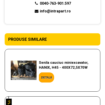
0040-763-901.597
info@intrapart.ro
PRODUSE SIMILARE
Senila cauciuc miniexcavator,
HANIX, H45 - 400X72,5X70W
DETALII
9%