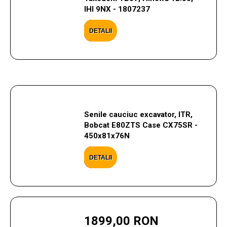
IHI 9NX - 1807237
DETALII
Senile cauciuc excavator, ITR,
Bobcat E80ZTS Case CX75SR -
450x81x76N
DETALII
1899,00 RON