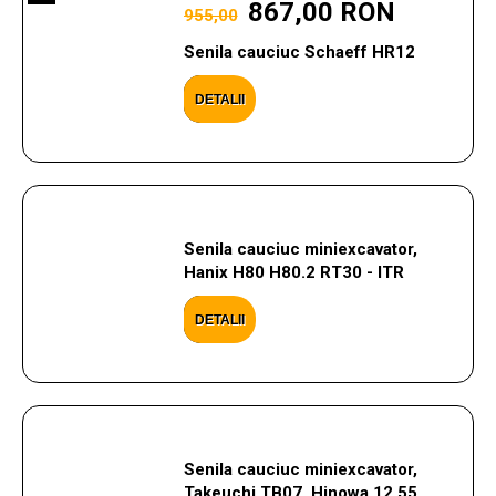
867,00 RON
955,00
Senila cauciuc Schaeff HR12
DETALII
Senila cauciuc miniexcavator,
Hanix H80 H80.2 RT30 - ITR
DETALII
Senila cauciuc miniexcavator,
Takeuchi TB07, Hinowa 12.55,