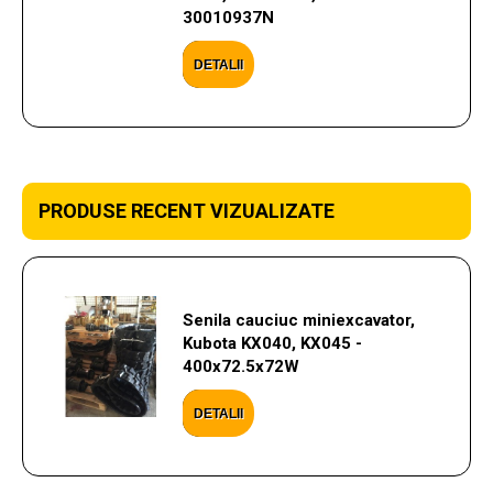
30010937N
DETALII
PRODUSE RECENT VIZUALIZATE
Senila cauciuc miniexcavator,
Kubota KX040, KX045 -
400x72.5x72W
DETALII