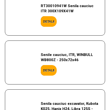
RT30010941W Senila cauciuc
ITR 300X109X41W
DETALII
Senile cauciuc, ITR, WINBULL
WB800Z - 250x72x46
DETALII
Senila cauciuc excavator, Kubota
K025, Hanix H24, Libra 125S -