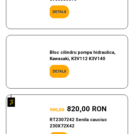
DETALII
Bloc cilindru pompa hidraulica,
Kawasaki, K3V112 K3V140
DETALII
9%
820,00 RON
900,00
RT2307242 Senila cauciuc
230X72X42