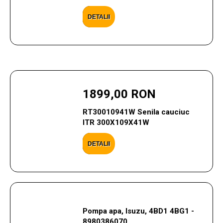
DETALII
1899,00 RON
RT30010941W Senila cauciuc
ITR 300X109X41W
DETALII
Pompa apa, Isuzu, 4BD1 4BG1 -
8980386070