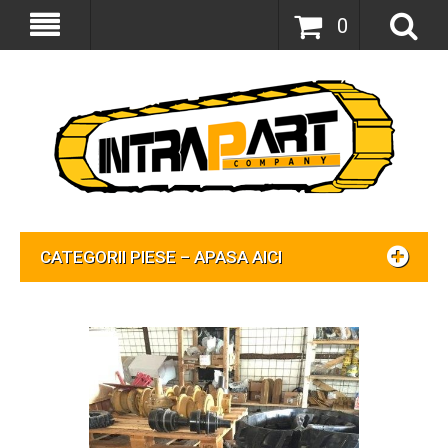
0
CATEGORII PIESE – APASA AICI