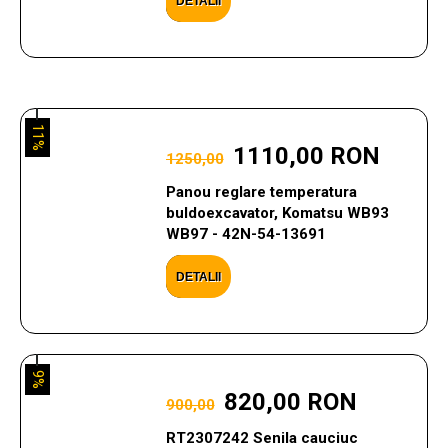
DETALII
11%
1110,00 RON
1250,00
Panou reglare temperatura
buldoexcavator, Komatsu WB93
WB97 - 42N-54-13691
DETALII
9%
820,00 RON
900,00
RT2307242 Senila cauciuc