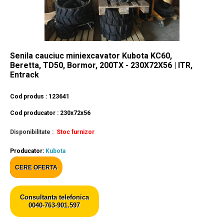
Senila cauciuc miniexcavator Kubota KC60,
Beretta, TD50, Bormor, 200TX - 230X72X56 | ITR,
Entrack
Cod produs : 123641
Cod producator : 230x72x56
Disponibilitate :
Stoc furnizor
Producator:
Kubota
CERE OFERTA
Consultanta telefonica
0040-763-901.597