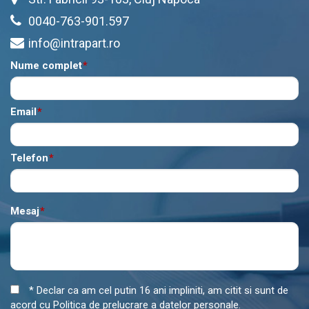
0040-763-901.597
info@intrapart.ro
Nume complet
*
Email
*
Telefon
*
Mesaj
*
* Declar ca am cel putin 16 ani impliniti, am citit si sunt de
acord cu
Politica de prelucrare a datelor personale
.