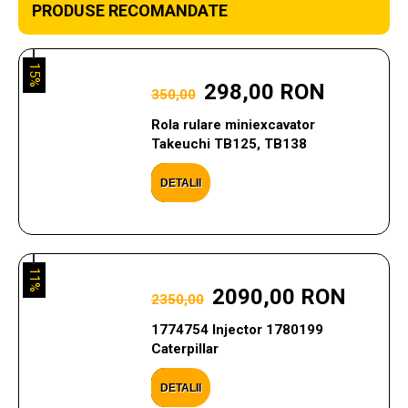
PRODUSE RECOMANDATE
15%
298,00 RON
350,00
Rola rulare miniexcavator
Takeuchi TB125, TB138
DETALII
11%
2090,00 RON
2350,00
1774754 Injector 1780199
Caterpillar
DETALII