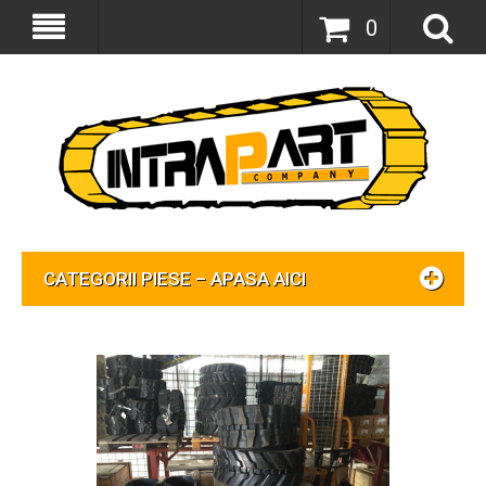
0
CATEGORII PIESE – APASA AICI