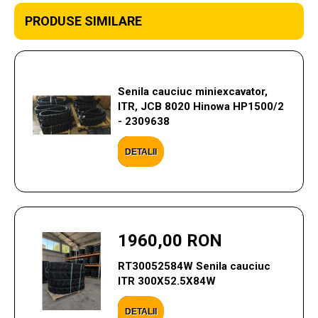
PRODUSE SIMILARE
Senila cauciuc miniexcavator,
ITR, JCB 8020 Hinowa HP1500/2
- 2309638
DETALII
1960,00 RON
RT30052584W Senila cauciuc
ITR 300X52.5X84W
DETALII