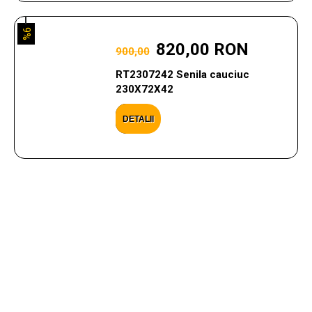
9%
820,00 RON
900,00
RT2307242 Senila cauciuc
230X72X42
DETALII
CONTACTEAZA-NE
Ai nevoie de ajutor cu privire la produsele si serviciile