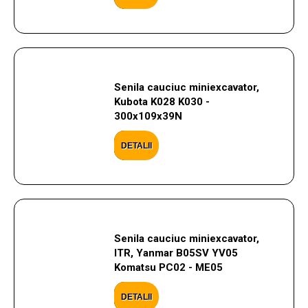
Senila cauciuc miniexcavator,
Kubota K028 K030 -
300x109x39N
DETALII
Senila cauciuc miniexcavator,
ITR, Yanmar B05SV YV05
Komatsu PC02 - ME05
DETALII