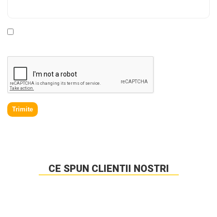
* Declar ca am cel putin 16 ani impliniti, am citit si sunt de
acord cu
Politica de prelucrare a datelor personale
.
Trimite
CE SPUN CLIENTII NOSTRI