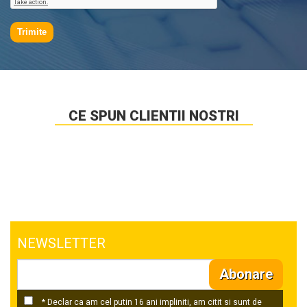
Trimite
CE SPUN CLIENTII NOSTRI
NEWSLETTER
Abonare
* Declar ca am cel putin 16 ani impliniti, am citit si sunt de