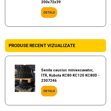
200x72x39
DETALII
PRODUSE RECENT VIZUALIZATE
Senila cauciuc miniexcavator,
ITR, Kubota KC80 KC120 KC80D -
2307246
DETALII