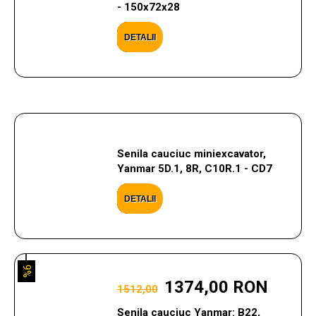
- 150x72x28
DETALII
Senila cauciuc miniexcavator,
Yanmar 5D.1, 8R, C10R.1 - CD7
DETALII
9%
1374,00 RON
1512,00
Senila cauciuc Yanmar: B22,