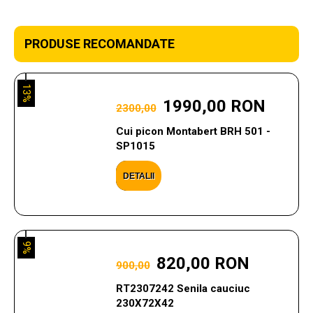
PRODUSE RECOMANDATE
13%
1990,00 RON
2300,00
Cui picon Montabert BRH 501 -
SP1015
DETALII
9%
820,00 RON
900,00
RT2307242 Senila cauciuc
230X72X42