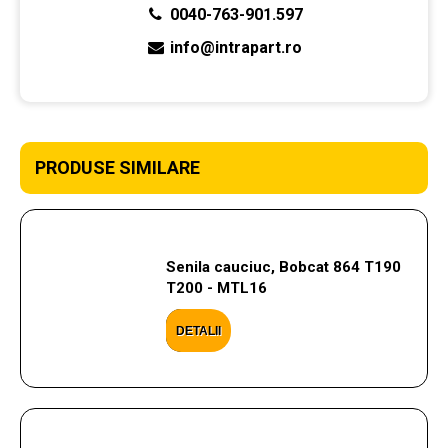
0040-763-901.597
info@intrapart.ro
PRODUSE SIMILARE
Senila cauciuc, Bobcat 864 T190
T200 - MTL16
DETALII