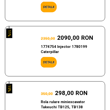
DETALII
11%
2090,00 RON
2350,00
1774754 Injector 1780199
Caterpillar
DETALII
15%
298,00 RON
350,00
Rola rulare miniexcavator
Takeuchi TB125, TB138