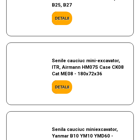
B25, B27
DETALII
Senile cauciuc mini-excavator,
ITR, Airmann HM07S Case CK08
Cat ME08 - 180x72x36
DETALII
Senila cauciuc miniexcavator,
Yanmar B10 YM10 YMD60 -